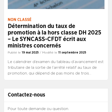
NON CLASSÉ
Détermination du taux de
promotion à la hors classe DH 2025
– Le SYNCASS-CFDT écrit aux
ministres concernés
Publié le
19 mai 2025
/ Modifié le
11 septembre 2025
Le calendrier d’examen du tableau d’avancement est
tributaire de la sortie de l’arrêté relatif au taux de
promotion, qui dépend de pas moins de trois
ministères : budget, fonction publique et santé. Sur
les bases des statistiques produites par le CNG, le
SYNCASS-CFDT a analysé les effets du taux de
Contactez-nous
promotion de 2021 à 2024 sur la structure par grade
du corps de DH. Vous trouverez ces éléments dans
cette note, adressée aux ministres concernés, jointe
Pour toute demande ou question.