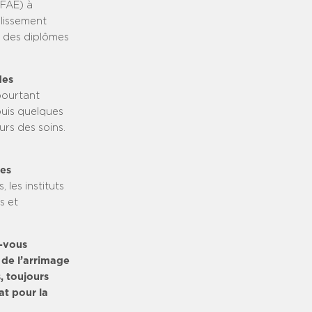
(FAE) à
blissement
et des diplômes
des
 pourtant
puis quelques
urs des soins.
des
 les instituts
s et
z-vous
 de l’arrimage
, toujours
at pour la