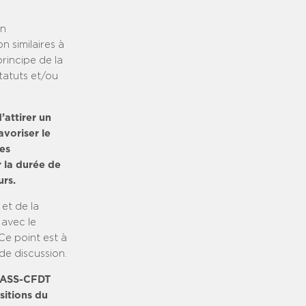
un
 similaires à
principe de la
statuts et/ou
attirer un
avoriser le
des
r la durée de
urs.
et de la
 avec le
Ce point est à
de discussion.
NCASS-CFDT
sitions du