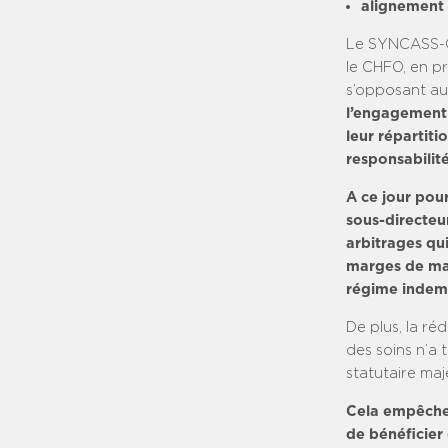
alignement 
Le SYNCASS-CF
le CHFO, en p
s’opposant aux
l’engagement a
leur répartiti
responsabilit
A ce jour pour
sous-directeu
arbitrages qui
marges de man
régime indemn
De plus, la ré
des soins n’a 
statutaire maj
Cela empêche 
de bénéficier