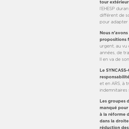
tour extérieu
l’EHESP durant
différent de s
pour adapter 
Nous n’avons 
propositions 
urgent, au vu
années, de tra
Il en va de son
Le SYNCASS-C
responsabilité
et en ARS, à t
indemnitaires 
Les groupes d
manqué pour l
à la réforme d
dans la droit
réduction des