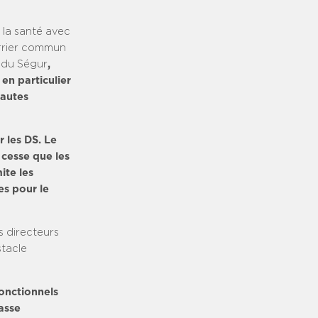
 la santé avec
urrier commun
x du Ségur
,
en particulier
hautes
r les DS. Le
 cesse que les
ite les
es pour le
s directeurs
stacle
onctionnels
asse