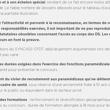
e et à son échelon spécial
, rendant de ce fait encore moins att
de. Le faible nombre de dossiers déposés pour le tableau d’a
e parfaite illustration.
 l’attractivité et parvenir à la reconnaissance, en termes de 
responsabilités exercées, il est important de ne pas reprodui
atutaires obsolètes concernant l’accès au corps des DS. Les r
ours en font la preuve.
tions du SYNCASS-CFDT, déjà largement argumentées lors des
t pas varié :
es durées exigées dans l’exercice des fonctions paramédicale
anté pour présenter le concours ;
nt du vivier de recrutement aux paramédicaux qui ne détienn
cadre de santé
, sous réserve d’une ancienneté fixée à 10 ans 
ur le public ou équivalent dans le secteur privé ;
des formations
: renforcement et diversification géographiqu
s au concours ; durée de formation allongée à 18 mois pour le