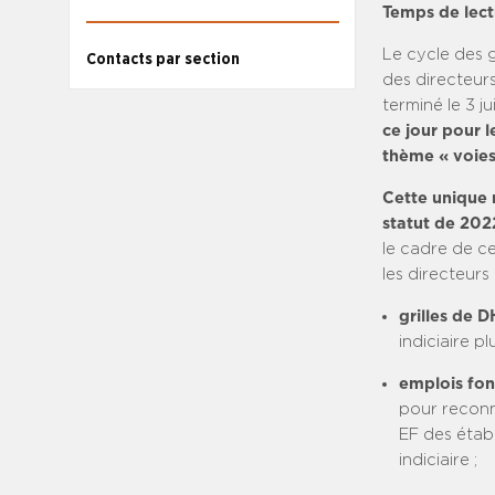
Temps de lect
Le cycle des g
Contacts par section
des directeurs
terminé le 3 ju
ce jour pour l
thème « voies 
Cette unique 
statut de 202
le cadre de ce
les directeurs 
grilles de 
indiciaire pl
emplois fon
pour reconna
EF des établ
indiciaire ;