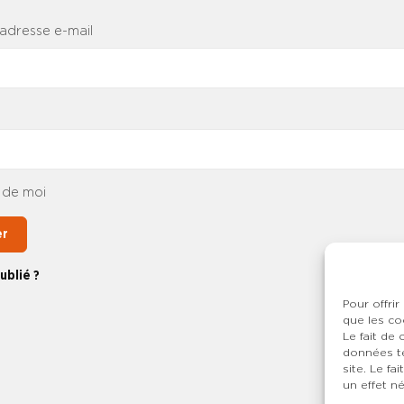
 adresse e-mail
 de moi
er
ublié ?
Pour offrir
que les co
Le fait de
données te
site. Le f
un effet né