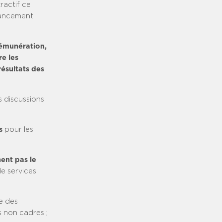
ractif ce
vancement
rémunération,
re les
ésultats des
 discussions
s
pour les
ent pas le
de services
e des
s non cadres ;