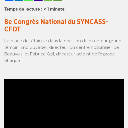
Temps de lecture :
< 1
minute
8e Congrès National du SYNCASS-
CFDT
La place de l’éthique dans la décision du directeur grand
témoin, Eric Guyader, directeur du centre hospitalier de
Beauvais, et Fabrice Gzil, directeur adjoint de l’espace
éthique