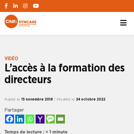
S'engager pour chacun, agir pour tous
SYNCASS-CFDT
VIDÉO
L’accès à la formation des
directeurs
Publié le
15 novembre 2018
/ Modifié le
24 octobre 2022
Partager
Temps de lecture :
< 1
minute