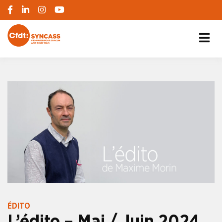
S'engager pour chacun, agir pour tous
SYNCASS-CFDT
ÉDITO
L’édito – Mai / Juin 2024