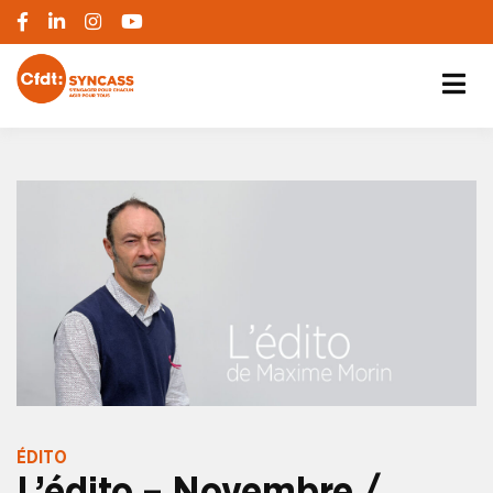
S'engager pour chacun, agir pour tous
SYNCASS-CFDT
ÉDITO
L’édito – Novembre /