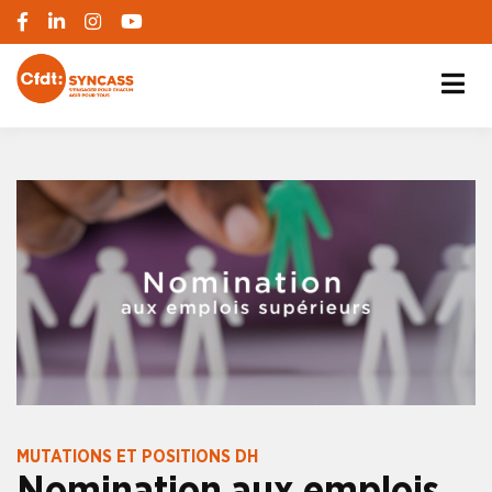
S'engager pour chacun, agir pour tous
SYNCASS-CFDT
MUTATIONS ET POSITIONS DH
Nomination aux emplois