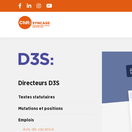
S'engager pour chacun, agir pour tous
SYNCASS-CFD
Directeurs D3S
Textes statutaires
Mutations et positions
Emplois
Avis de vacance