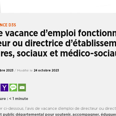
ANCE D3S
e vacance d’emploi fonction
eur ou directrice d’établisse
ires, sociaux et médico-soci
bre 2023
/ Modifié le
24 octobre 2023
ure :
< 1
minute
er ci-dessous, l’avis de vacance d’emploi de directeur ou direc
t public départemental pour soutenir, accompagner, éduque