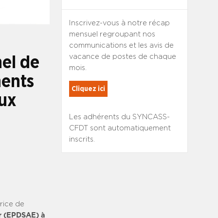
Inscrivez-vous à notre récap
mensuel regroupant nos
communications et les avis de
vacance de postes de chaque
nel de
mois.
ments
Cliquez ici
aux
Les adhérents du SYNCASS-
CFDT sont automatiquement
inscrits.
trice de
r (EPDSAE) à