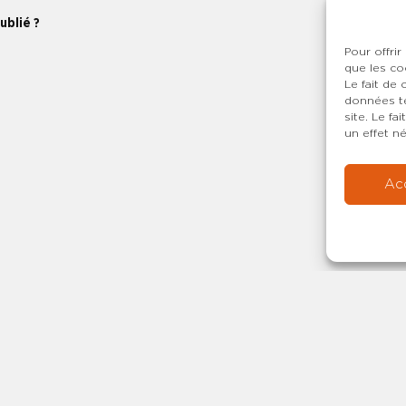
ublié ?
Pour offrir
que les co
Le fait de
données te
site. Le f
un effet né
Ac
Copyright © 20