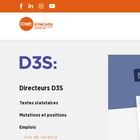
S'engager pour chacun, agir pour tous
SYNCASS-CFD
Directeurs D3S
Textes statutaires
Mutations et positions
Emplois
Avis de vacance