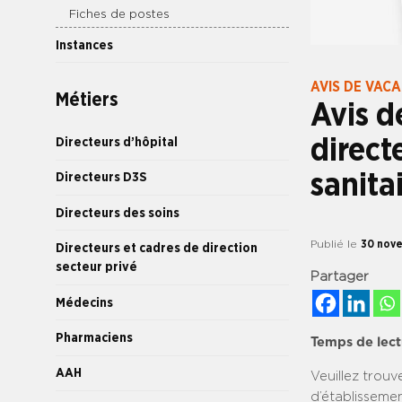
Fiches de postes
Instances
AVIS DE VAC
Métiers
Avis d
direct
Directeurs d’hôpital
sanita
Directeurs D3S
Directeurs des soins
Publié le
30 nov
Directeurs et cadres de direction
secteur privé
Partager
Médecins
Pharmaciens
Temps de lect
AAH
Veuillez trouv
d’établissemen