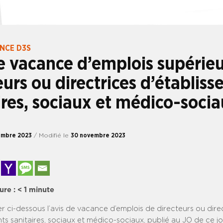
ANCE D3S
e vacance d’emplois supérieu
eurs ou directrices d’établis
ires, sociaux et médico-soci
embre 2023
/ Modifié le
30 novembre 2023
ure :
< 1
minute
er ci-dessous l’avis de vacance d’emplois de directeurs ou dire
ts sanitaires, sociaux et médico-sociaux, publié au JO de ce jo