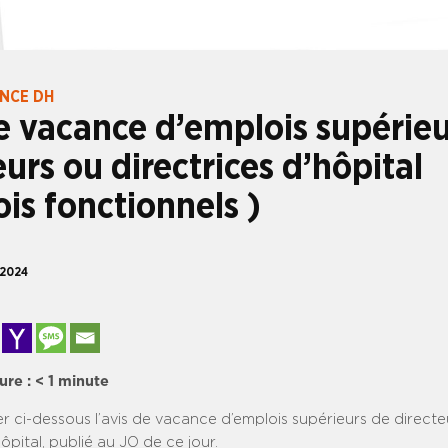
ANCE DH
e vacance d’emplois supérieu
eurs ou directrices d’hôpital
is fonctionnels )
 2024
ure :
< 1
minute
er ci-dessous l’avis de vacance d’emplois supérieurs de direct
hôpital, publié au JO de ce jour.