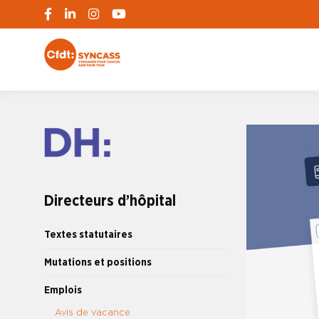
S'engager pour chacun, agir pour tous
SYNCASS-CFD
Directeurs d’hôpital
Textes statutaires
Mutations et positions
Emplois
Avis de vacance