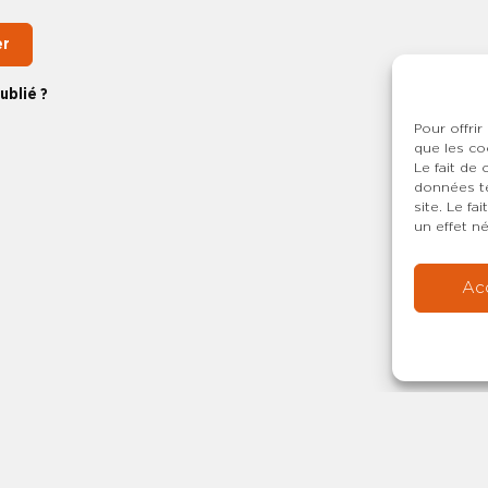
er
ublié ?
Pour offrir
que les co
Le fait de
données te
site. Le f
un effet né
Ac