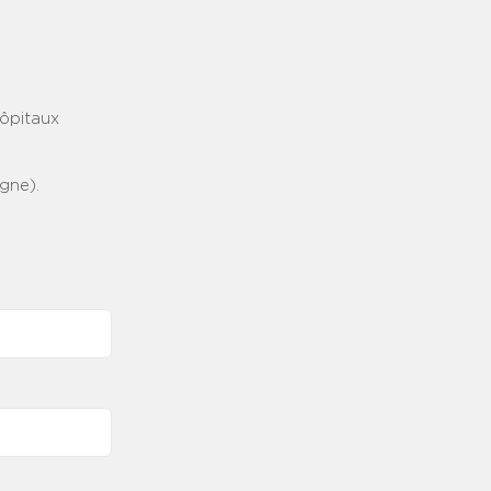
hôpitaux
gne).