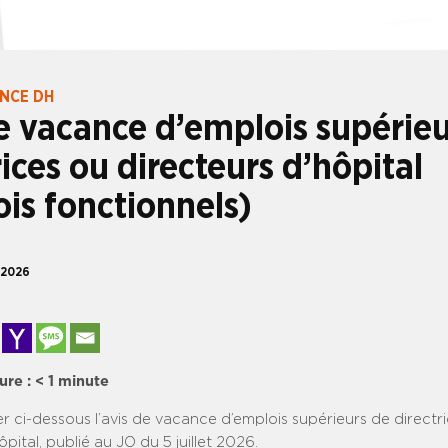
ANCE DH
e vacance d’emplois supérieu
rices ou directeurs d’hôpital
is fonctionnels)
t 2026
ure :
< 1
minute
er ci-dessous l’avis de vacance d’emplois supérieurs de directr
pital, publié au JO du 5 juillet 2026.