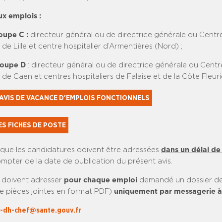
ux emplois :
oupe C :
directeur général ou de directrice générale du
Centre
e de Lille et centre hospitalier d’Armentières (Nord) ;
roupe D
:
directeur général ou de directrice générale du
Centre
e de Caen et centres hospitaliers de Falaise et de la Côte Fleur
AVIS DE VACANCE D'EMPLOIS FONCTIONNELS
S FICHES DE POSTE
r que les candidatures doivent être adressées
dans un
délai de 
mpter de la date de publication du présent avis.
 doivent adresser
pour chaque emploi
demandé un dossier de
e pièces jointes en format PDF)
uniquement par messagerie à
e-dh-chef@sante.gouv.fr