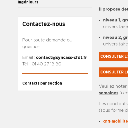
Ingénieurs
Il propose de
niveau 1, gr
Contactez-nous
universitair
niveau 2, g
Pour toute demande ou
universitair
question.
CONSULTER L’
Email :
contact@syncass-cfdt.fr
Tél. : 01 40 27 18 80
CONSULTER LE
Contacts par section
Veuillez note
semaines
à co
Les candidats
(sous forme d
cng-mobilit