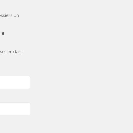
ssiers un
 9
eiller dans