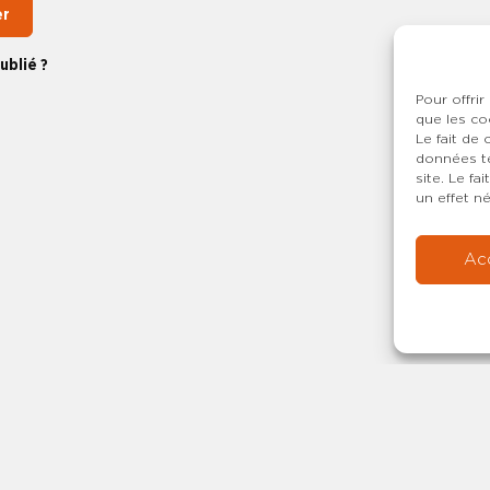
er
ublié ?
Pour offrir
que les co
Le fait de
données te
site. Le f
un effet né
Ac
Copyright © 20