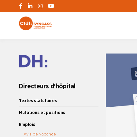
S'engager pour chacun, agir pour tous
SYNCASS-CFD
Directeurs d’hôpital
Textes statutaires
Mutations et positions
Emplois
Avis de vacance