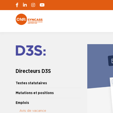
S'engager pour chacun, agir pour tous
SYNCASS-CFD
Directeurs D3S
Textes statutaires
Mutations et positions
Emplois
Avis de vacance