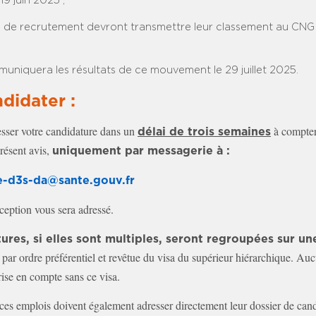
19 juin 2025 ;
és de recrutement devront transmettre leur classement au CNG
uniquera les résultats de ce mouvement le 29 juillet 2025.
didater :
sser votre candidature dans un
à compter
délai de trois semaines
résent avis,
uniquement par messagerie à :
e-d3s-da@sante.gouv.fr
ception vous sera adressé.
ures, si elles sont multiples, seront regroupées sur un
 par ordre préférentiel et revêtue du visa du supérieur hiérarchique. Au
rise en compte sans ce visa.
ces emplois doivent également adresser directement leur dossier de can