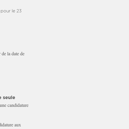
 pour le 23
 de la date de
e seule
cune candidature
didature aux