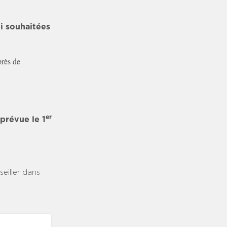
i souhaitées
près de
er
prévue le 1
eiller dans