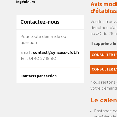
Ingénieurs
Avis modi
d’établis
Contactez-nous
Veuillez trouv
directrice d’é
au JO du 26 av
Pour toute demande ou
question.
Il supprime l
Email :
contact@syncass-cfdt.fr
CONSULTER L’
Tél. : 01 40 27 18 80
CONSULTER L'
Contacts par section
Nous restons 
votre démarch
Le calen
l’instance c