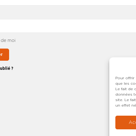
 de moi
er
ublié ?
Pour offrir
que les co
Le fait de
données te
site. Le f
un effet né
Ac