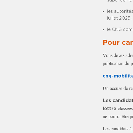
supérieur le 
les autorit
juillet 2025 ;
le CNG comm
Pour can
Vous devez adre
publication du p
cng-mobilit
Un accusé de ré
Les candidat
classées
lettre
ne pourra être p
Les candidats à 