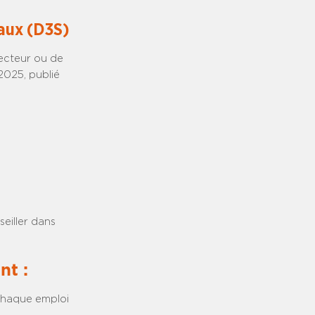
iaux (D3S)
recteur ou de
 2025, publié
eiller dans
nt :
 chaque emploi