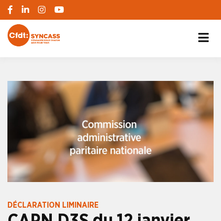
S'engager pour chacun, agir pour tous
SYNCASS-CFDT
DÉCLARATION LIMINAIRE
CAPN D3S du 12 janvier