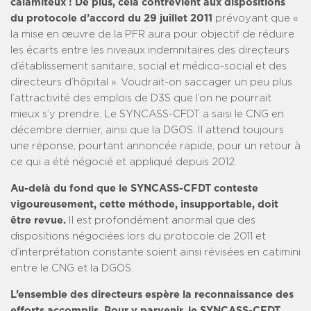
calamiteux ! De plus, cela contrevient aux dispositions
du protocole d’accord du 29 juillet 2011
prévoyant que «
la mise en œuvre de la PFR aura pour objectif de réduire
les écarts entre les niveaux indemnitaires des directeurs
d’établissement sanitaire, social et médico-social et des
directeurs d’hôpital ». Voudrait-on saccager un peu plus
l’attractivité des emplois de D3S que l’on ne pourrait
mieux s’y prendre. Le SYNCASS-CFDT a saisi le CNG en
décembre dernier, ainsi que la DGOS. Il attend toujours
une réponse, pourtant annoncée rapide, pour un retour à
ce qui a été négocié et appliqué depuis 2012.
Au-delà du fond que le SYNCASS-CFDT conteste
vigoureusement, cette méthode, insupportable, doit
être revue.
Il est profondément anormal que des
dispositions négociées lors du protocole de 2011 et
d’interprétation constante soient ainsi révisées en catimini
entre le CNG et la DGOS.
L’ensemble des directeurs espère la reconnaissance des
efforts accomplis. Pour y parvenir, le SYNCASS-CFDT