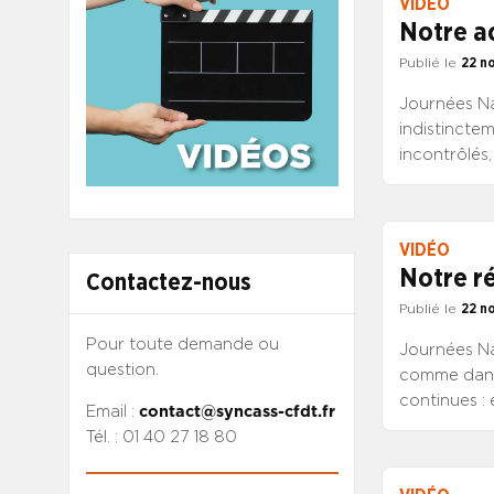
VIDÉO
Notre a
Publié le
22 n
Journées Na
indistinctem
incontrôlés,
à un autre.
objectifs pré
émanent des 
VIDÉO
s’inscriven
Notre ré
Contactez-nous
faites de l’
une progres
Publié le
22 n
et d’accomp
Pour toute demande ou
Journées Na
le pas et fa
question.
comme dans 
faut largem
continues : 
Email :
contact@syncass-cfdt.fr
fragilités 
Tél. : 01 40 27 18 80
recherche, 
travers des