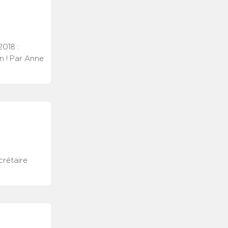
018 :
in ! Par Anne
rétaire