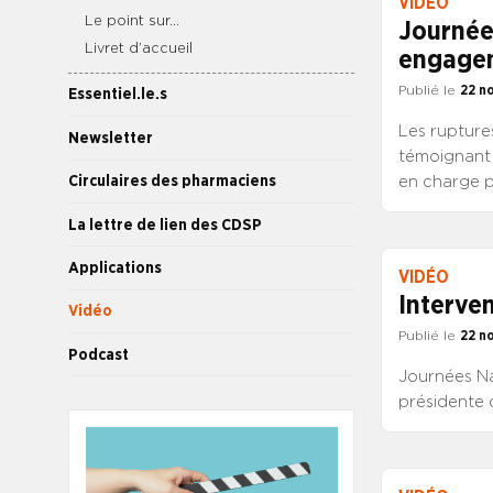
VIDÉO
Le point sur…
Journée
Livret d’accueil
engagem
Publié le
22 n
Essentiel.le.s
Les ruptures
Newsletter
témoignant 
Circulaires des pharmaciens
en charge p
âge, handic
La lettre de lien des CDSP
maîtrise des
prix de tran
Applications
VIDÉO
accentuent l
Interve
accompagnem
Vidéo
organisatio
Publié le
22 n
Podcast
entraînent a
Journées Na
présidente 