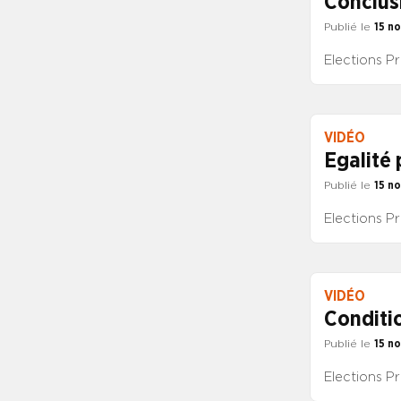
Conclus
Publié le
15 n
Elections P
VIDÉO
Egalité 
Publié le
15 n
Elections Pr
VIDÉO
Conditi
Publié le
15 n
Elections P