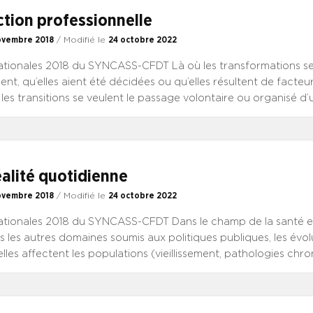
ction professionnelle
ovembre 2018
/ Modifié le
24 octobre 2022
tionales 2018 du SYNCASS-CFDT Là où les transformations se
ent, qu’elles aient été décidées ou qu’elles résultent de facteu
 les transitions se veulent le passage volontaire ou organisé d
 Ce passage, toujours délicat du fait de la complexité, suppos
cis, qu’ils soient le fait de l’État et des responsables publics ou 
initiatives des acteurs de santé, voire des usagers. Même lors
t dans un cadre général et une démarche d’ensemble, les transi
alité quotidienne
articulation efficace de nombreuses décisions. Elles peuvent s’i
sivité, permettant des évolutions mesurées et susceptibles d’
ovembre 2018
/ Modifié le
24 octobre 2022
agnements. Elles impliquent parfois un basculement, lorsqu’il 
tionales 2018 du SYNCASS-CFDT Dans le champ de la santé et
ire en sorte que la mise en œuvre soit d’emblée menée. Dans les
les autres domaines soumis aux politiques publiques, les évol
ent impliquer les parties prenantes.
elles affectent les populations (vieillissement, pathologies chro
sociales…) et les moyens du soin et de l’accompagnement (innov
mais aussi déserts médicaux…). Les interventions publiques se
 lois et des normes changeantes, des décisions organisationnel