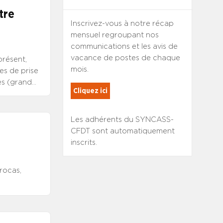
tre
Inscrivez-vous à notre récap
mensuel regroupant nos
communications et les avis de
vacance de postes de chaque
présent,
mois.
es de prise
es (grand
Cliquez ici
ques de
tenue qu’au
ments. Elles
Les adhérents du SYNCASS-
et aux
CFDT sont automatiquement
lles
inscrits.
n corrigées
onfiance…
rocas,