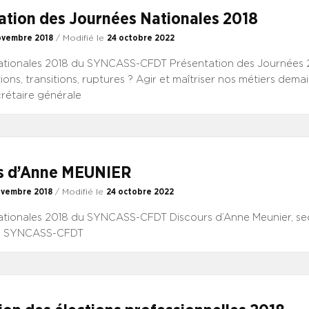
ralentissement de la dépense.
ation des Journées Nationales 2018
ovembre 2018
/ Modifié le
24 octobre 2022
tionales 2018 du SYNCASS-CFDT Présentation des Journées 2
ons, transitions, ruptures ? Agir et maîtriser nos métiers dema
crétaire générale
s d’Anne MEUNIER
ovembre 2018
/ Modifié le
24 octobre 2022
tionales 2018 du SYNCASS-CFDT Discours d’Anne Meunier, sec
du SYNCASS-CFDT