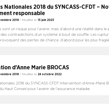
s Nationales 2018 du SYNCASS-CFDT – No
ent responsable
ovembre 2018
/ Modifié le
15 juin 2023
 sont un risque pour l’avenir, mais d’abord une réalité dans le 
des contradictions d’un système à bout de souffle. Les ruptur
rovoquent des pertes de chance, d’abord pour les plus fragil
ap, enfance…) et finalement des surcoûts. Les politiques publi
 dépenses sont à leurs limites, lorsque cette maîtrise n’est ob
sferts de charges et d’une pression croissante sur les établisse
es déséquilibres dans l’accès territorial et financier aux soins 
ntion d’Anne Marie BROCAS
ents, dans la progression des déserts médicaux, dans les fai
nnelles, constituant autant de ruptures. Ces contradictions no
ovembre 2018
/ Modifié le
24 octobre 2022
lors d’autres ruptures : celle du dialogue social, celle de la c
tionales 2018 du SYNCASS-CFDT Intervention d’Anne-Marie B
du Haut Conseil pour l’avenir de l’assurance maladie