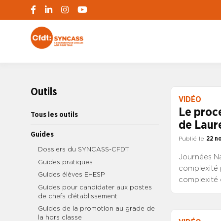
S'engager pour chacun, agir pour tous
SYNCASS-CFD
Outils
VIDÉO
Le proce
Tous les outils
de Laur
Guides
Publié le
22 n
Dossiers du SYNCASS-CFDT
Journées Na
Guides pratiques
complexité 
Guides élèves EHESP
complexité
Guides pour candidater aux postes
de chefs d’établissement
Guides de la promotion au grade de
la hors classe