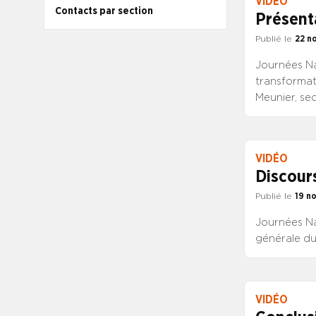
VIDÉO
mesures de 
Contacts par section
Présent
Publié le
22 n
Journées Na
transformati
Meunier, se
VIDÉO
Discour
Publié le
19 n
Journées Na
générale 
VIDÉO