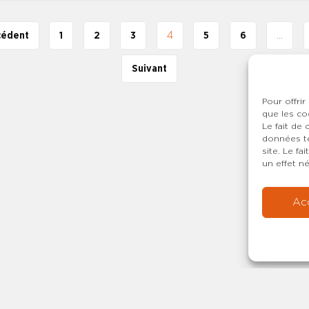
cédent
1
2
3
4
5
6
…
Suivant
Pour offrir
que les co
Le fait de
données te
site. Le f
un effet né
Ac