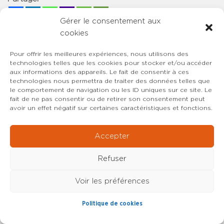
Gérer le consentement aux
cookies
Temps de lecture :
< 1
minute
Intervention de Maxime Morin, secrétaire général adjoint
Pour offrir les meilleures expériences, nous utilisons des
technologies telles que les cookies pour stocker et/ou accéder
du SYNCASS-CFDT et Directeur de l’hôpital de Roubaix, à
aux informations des appareils. Le fait de consentir à ces
l’émission Dimanche en politique – Hauts-de-France
technologies nous permettra de traiter des données telles que
le comportement de navigation ou les ID uniques sur ce site. Le
fait de ne pas consentir ou de retirer son consentement peut
avoir un effet négatif sur certaines caractéristiques et fonctions.
Accepter
Refuser
Voir les préférences
Politique de cookies
Le magazine citoyen et politique en Hauts-de-France,