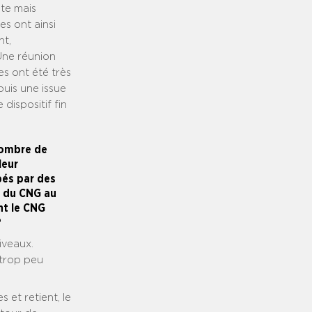
te mais
es ont ainsi
nt,
Une réunion
es ont été très
puis une issue
dispositif fin
 nombre de
leur
pés par des
s du CNG au
nt le CNG
?
iveaux.
 trop peu
 et retient, le