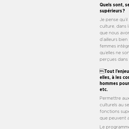
Quels sont, s
supérieurs ?
Je pense qu’il
culture, dans 
que nous avon
d’ailleurs bien
femmes intègr
qu’elles ne so
perçues dans 
Tout l’enjeu
elles, à les 
hommes pour d
etc.
Permettre aux
culturels au s
fonctions sup
que peuvent av
Le programme 