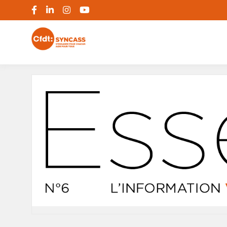
S'engager pour chacun, agir pour tous
SYNCASS-CFD