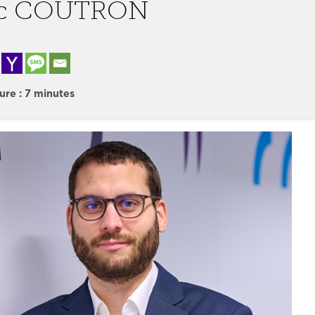
ic COUTRON
ure :
7
minutes