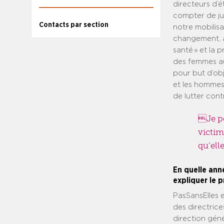
directeurs d’é
compter de jui
Contacts par section
notre mobilisa
changement, av
santé » et la 
des femmes aux
pour but d’obj
et les hommes,
de lutter cont
Je pe
victim
qu’ell
En quelle ann
expliquer le p
PasSansElles e
des directrice
direction géné