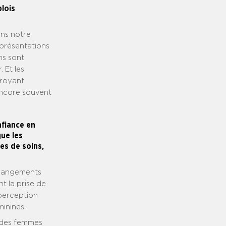
plois
ans notre
eprésentations
ns sont
. Et les
croyant
 encore souvent
nfiance en
ue les
es de soins,
changements
t la prise de
 perception
minines.
 des femmes