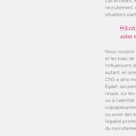
cas échéant, l
recrutement, c
situations part
Enfi
aider 
Nous voulons 
et les biais d
l’influencent 
autant, en pre
CNG a ainsi mi
Egae1, qui per
requis, sur le
ou à l’identit
culpabilisante
ou avoir des b
l’égalité pro
du recrutemen