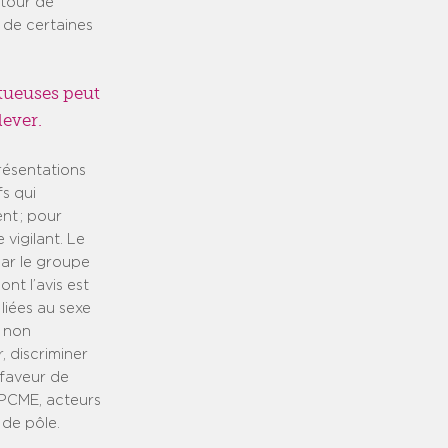
 tour de
 de certaines
tueuses peut
lever.
résentations
fs qui
nt ; pour
 vigilant. Le
par le groupe
nt l’avis est
 liées au sexe
s non
, discriminer
 faveur de
 PCME, acteurs
 de pôle.