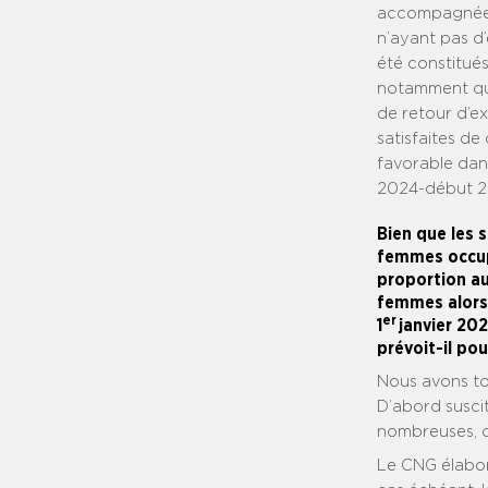
accompagnées 
n’ayant pas d’
été constitués
notamment que
de retour d’ex
satisfaites de
favorable dans
2024-début 2
Bien que les s
femmes occupa
proportion au
femmes alors 
er
1
janvier 202
prévoit-il pou
Nous avons tou
D’abord susci
nombreuses, 
Le CNG élabore