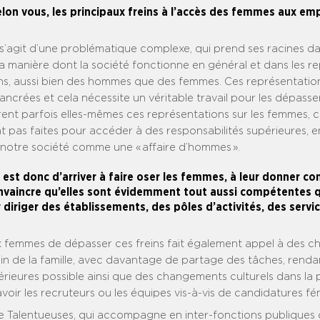
elon vous, les principaux freins à l’accès des femmes aux em
 s’agit d’une problématique complexe, qui prend ses racines d
la manière dont la société fonctionne en général et dans les r
s, aussi bien des hommes que des femmes. Ces représentatio
 ancrées et cela nécessite un véritable travail pour les dépasser
ent parfois elles-mêmes ces représentations sur les femmes, 
nt pas faites pour accéder à des responsabilités supérieures,
notre société comme une « affaire d’hommes ».
 est donc d’arriver à faire oser les femmes, à leur donner co
convaincre qu’elles sont évidemment tout aussi compétentes q
iriger des établissements, des pôles d’activités, des servic
 femmes de dépasser ces freins fait également appel à des 
ein de la famille, avec davantage de partage des tâches, rendan
érieures possible ainsi que des changements culturels dans la
oir les recruteurs ou les équipes vis-à-vis de candidatures fé
Talentueuses, qui accompagne en inter-fonctions publiques