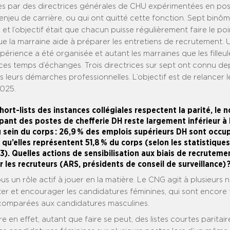
par des directrices générales de CHU expérimentées en pos
enjeu de carrière, ou qui ont quitté cette fonction. Sept binôm
 et l’objectif était que chacun puisse régulièrement faire le poi
 la marraine aide à préparer les entretiens de recrutement. 
périence a été organisée et autant les marraines que les filleul
 ces temps d’échanges. Trois directrices sur sept ont connu de
 leurs démarches professionnelles. L’objectif est de relancer le 
025.
hort-lists des instances collégiales respectent la parité, le
nt des postes de chefferie DH reste largement inférieur à 
 sein du corps : 26,9 % des emplois supérieurs DH sont occu
qu’elles représentent 51,8 % du corps (selon les statistique
3). Quelles actions de sensibilisation aux biais de recruteme
r les recruteurs (ARS, présidents de conseil de surveillance) 
s un rôle actif à jouer en la matière. Le CNG agit à plusieurs n
ter et encourager les candidatures féminines, qui sont encore
comparées aux candidatures masculines.
 en effet, autant que faire se peut, des listes courtes paritaires