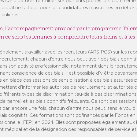
es candidatures féminines sur plusieurs postes lors d’un même
e qu’il ne fait pas pour les candidatures masculines en dehors
iculières.
n, l’accompagnement proposé par le programme Talen
en ce sens les femmes à comprendre leurs freins et à les 
également travailler avec les recruteurs (ARS-PCS) sur les rep
e recrutement : chacun d’entre nous peut avoir des biais cogniti
dans son activité professionnelle, notamment dans le recruteme
nant conscience de ces biais, il est possible d’y être davantage
s en place des sessions de sensibilisation à ces biais assurées 
mettent d’informer les autorités de recrutement, et autorités do
s différents types de discrimination (au-delà des discriminations
é de genre) et les biais cognitifs fréquents. Ce sont des session
s car, encore une fois, chacun d’entre nous peut, sans le vouloir
iais cognitifs. Ces formations sont cofinancés par le Fonds en
fessionnelle (FEP) en 2024. Elles sont proposées également aux
t médical et de la désignation des responsables de service et