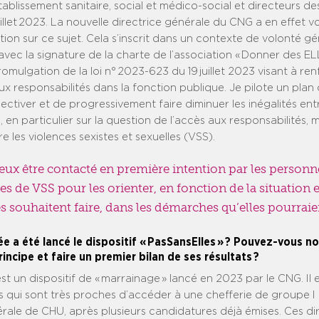
tablissement sanitaire, social et médico-social et directeurs de
llet 2023. La nouvelle directrice générale du CNG a en effet vou
tion sur ce sujet. Cela s’inscrit dans un contexte de volonté g
ec la signature de la charte de l’association « Donner des EL
promulgation de la loi n° 2023-623 du 19 juillet 2023 visant à ren
 responsabilités dans la fonction publique. Je pilote un plan 
ectiver et de progressivement faire diminuer les inégalités en
 en particulier sur la question de l’accès aux responsabilités,
re les violences sexistes et sexuelles (VSS).
ux être contacté en première intention par les personn
es de VSS pour les orienter, en fonction de la situation e
es souhaitent faire, dans les démarches qu’elles pourraie
ée a été lancé le dispositif « PasSansElles » ? Pouvez-vous n
rincipe et faire un premier bilan de ses résultats ?
st un dispositif de « marrainage » lancé en 2023 par le CNG. Il 
s qui sont très proches d’accéder à une chefferie de groupe I
rale de CHU, après plusieurs candidatures déjà émises. Ces di