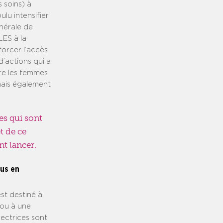
s soins) à
lu intensifier
énérale de
LES à la
forcer l’accès
d’actions qui a
tre les femmes
 mais également
es qui sont
t de ce
nt lancer.
ous en
est destiné à
 ou à une
rectrices sont