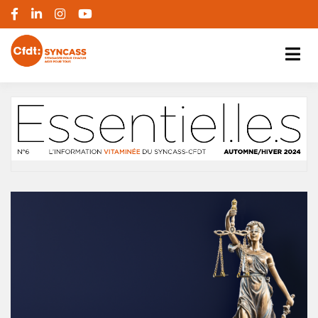
S'engager pour chacun, agir pour tous
SYNCASS-CFDT