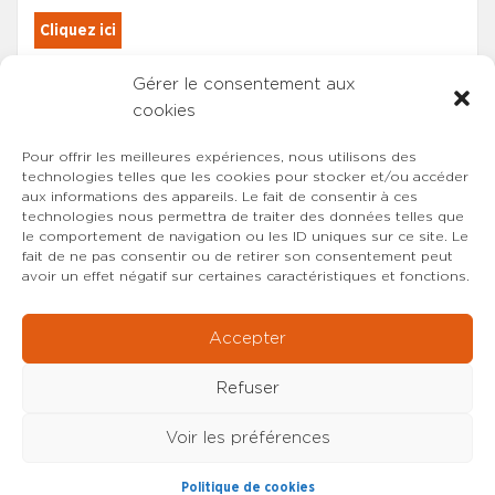
Cliquez ici
Gérer le consentement aux
Les adhérents du SYNCASS-CFDT
cookies
sont automatiquement inscrits.
Pour offrir les meilleures expériences, nous utilisons des
technologies telles que les cookies pour stocker et/ou accéder
aux informations des appareils. Le fait de consentir à ces
technologies nous permettra de traiter des données telles que
le comportement de navigation ou les ID uniques sur ce site. Le
fait de ne pas consentir ou de retirer son consentement peut
avoir un effet négatif sur certaines caractéristiques et fonctions.
Accepter
Refuser
Voir les préférences
Copyright © 2022-2026 SYNCASS-CFDT
Mentions
Politique de cookies
légales
Contact