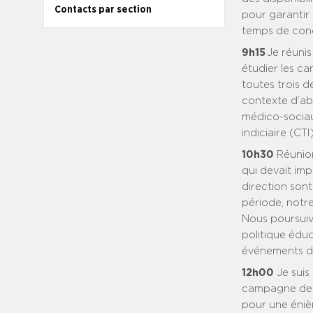
Contacts par section
pour garantir 
temps de conc
9h15
Je réunis
étudier les ca
toutes trois d
contexte d’abs
médico-sociau
indiciaire (CTI)
10h30
Réunion
qui devait im
direction sont
période, notre
Nous poursuivo
politique éduca
événements du
12h00
Je suis 
campagne de v
pour une énièm