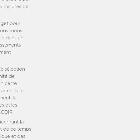
45 minutes de
udget pour
 convenons
sse dans un
lissements
ement
e sélection
mité de
En cette
 Normandie.
ment, la
es et les
CODIR.
ncernant la
nt de ce temps
gique et des