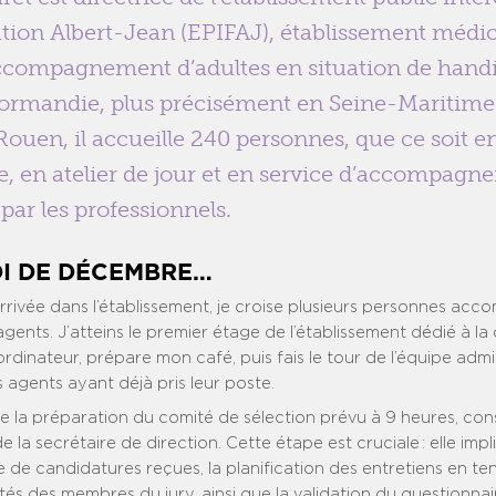
ation Albert-Jean (EPIFAJ), établissement médi
accompagnement d’adultes en situation de hand
ormandie, plus précisément en Seine-Maritime
Rouen, il accueille 240 personnes, que ce soit e
ie, en atelier de jour et en service d’accompagn
 par les professionnels.
I DE DÉCEMBRE…
rivée dans l’établissement, je croise plusieurs personnes ac
agents. J’atteins le premier étage de l’établissement dédié à la 
rdinateur, prépare mon café, puis fais le tour de l’équipe admi
s agents ayant déjà pris leur poste.
ise la préparation du comité de sélection prévu à 9 heures, co
 la secrétaire de direction. Cette étape est cruciale : elle impli
e de candidatures reçues, la planification des entretiens en t
ités des membres du jury, ainsi que la validation du questionnai