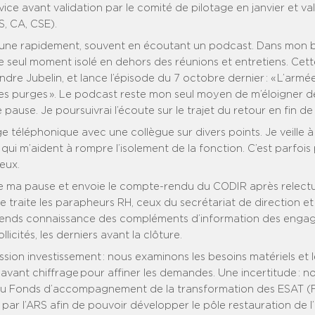
vice avant validation par le comité de pilotage en janvier et va
S, CA, CSE).
une rapidement, souvent en écoutant un podcast. Dans mon b
le seul moment isolé en dehors des réunions et entretiens. Cette
ndre Jubelin, et lance l’épisode du 7 octobre dernier : « L’armé
ses purges ». Le podcast reste mon seul moyen de m’éloigner d
pause. Je poursuivrai l’écoute sur le trajet du retour en fin de
 téléphonique avec une collègue sur divers points. Je veille 
ui m’aident à rompre l’isolement de la fonction. C’est parfois 
eux.
 ma pause et envoie le compte-rendu du CODIR après relectu
e traite les parapheurs RH, ceux du secrétariat de direction et
prends connaissance des compléments d’information des enga
licités, les derniers avant la clôture.
ion investissement : nous examinons les besoins matériels et l
vant chiffrage pour affiner les demandes. Une incertitude : n
au Fonds d’accompagnement de la transformation des ESAT 
dé par l’ARS afin de pouvoir développer le pôle restauration de l