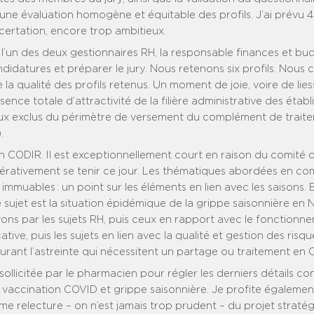
une évaluation homogène et équitable des profils. J’ai prévu 
ertation, encore trop ambitieux.
 l’un des deux gestionnaires RH, la responsable finances et b
ndidatures et préparer le jury. Nous retenons six profils. Nous
e la qualité des profils retenus. Un moment de joie, voire de lie
ence totale d’attractivité de la filière administrative des étab
x exclus du périmètre de versement du complément de trait
.
 CODIR. Il est exceptionnellement court en raison du comité d
pérativement se tenir ce jour. Les thématiques abordées en co
 immuables : un point sur les éléments en lien avec les saisons. 
 sujet est la situation épidémique de la grippe saisonnière en
ns par les sujets RH, puis ceux en rapport avec le fonctionne
tive, puis les sujets en lien avec la qualité et gestion des risqu
rant l’astreinte qui nécessitent un partage ou traitement en 
sollicitée par le pharmacien pour régler les derniers détails co
accination COVID et grippe saisonnière. Je profite égaleme
e relecture – on n’est jamais trop prudent – du projet straté