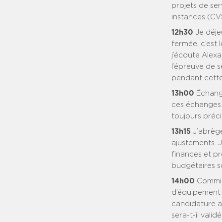
projets de ser
instances (CV
12h30
Je déje
fermée, c’est 
j’écoute Alexa
l’épreuve de 
pendant cette 
13h00
Échange
ces échanges q
toujours préci
13h15
J’abrège
ajustements. J
finances et 
budgétaires sol
14h00
Commiss
d’équipement a
candidature 
sera-t-il vali