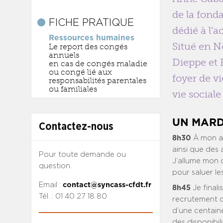
de la fond
FICHE PRATIQUE
dédié à l’
Ressources humaines
Situé en N
Le report des congés
annuels
Dieppe et 
en cas de congés maladie
ou congé lié aux
foyer de v
responsabilités parentales
ou familiales
vie sociale
UN MARD
Contactez-nous
8h30
À mon ar
ainsi que des 
Pour toute demande ou
J’allume mon o
question.
pour saluer le
Email :
contact@syncass-cfdt.fr
8h45
Je final
Tél. : 01 40 27 18 80
recrutement de
d’une centain
des disponibil