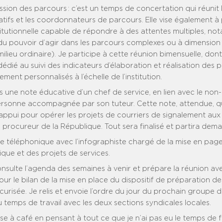
ion des parcours : c’est un temps de concertation qui réunit 
atifs et les coordonnateurs de parcours. Elle vise également 
titutionnelle capable de répondre à des attentes multiples, n
du pouvoir d’agir dans les parcours complexes ou à dimension i
 milieu ordinaire). Je participe à cette réunion bimensuelle, dont
 dédié au suivi des indicateurs d’élaboration et réalisation des p
nt personnalisés à l’échelle de l’institution.
s une note éducative d’un chef de service, en lien avec le non
personne accompagnée par son tuteur. Cette note, attendue, qu
appui pour opérer les projets de courriers de signalement aux
 procureur de la République. Tout sera finalisé et partira dema
 téléphonique avec l’infographiste chargé de la mise en page
ique et des projets de services.
nsulte l’agenda des semaines à venir et prépare la réunion ave
r le bilan de la mise en place du dispositif de préparation d
curisée. Je relis et envoie l’ordre du jour du prochain groupe d
u temps de travail avec les deux sections syndicales locales.
se à café en pensant à tout ce que je n’ai pas eu le temps de f