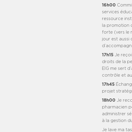
16h00
Commiss
services éduc
ressource ins
la promotion 
forte (vers le
jour est aussi
d’accompagneme
17h15
Je reçoi
droits de la 
EIG me sert d’
contrôle et au
17h45
Échange
projet stratég
18h00
Je reco
pharmacien pou
administrer sé
à la gestion d
Je lave ma tas