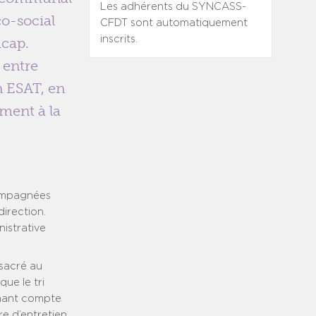
Les adhérents du SYNCASS-
co-social
CFDT sont automatiquement
inscrits.
icap.
 entre
n ESAT, en
ement à la
compagnées
direction.
nistrative
nsacré au
que le tri
enant compte
re d’entretien