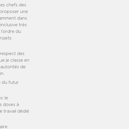
les chefs des
à proposer une
otamment dans
nclusive très
 l’ordre du
rojets
-respect des
e je classe en
 autorités de
in.
 du futur
c le
es doses à
e travail dédié
aire