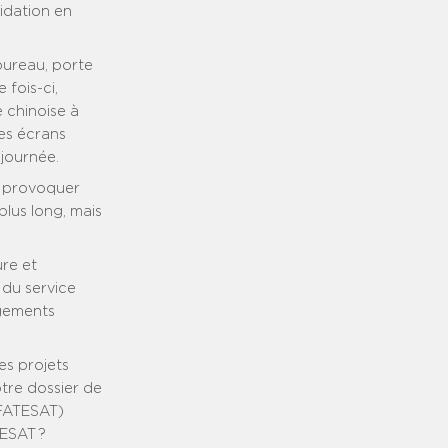
lidation en
ureau, porte
 fois-ci,
e chinoise à
es écrans
 journée.
à provoquer
plus long, mais
re et
 du service
gements
es projets
otre dossier de
(FATESAT)
’ESAT ?