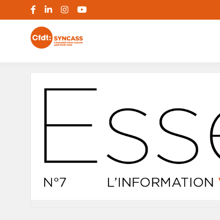
S'engager pour chacun, agir pour tous
SYNCASS-CFD