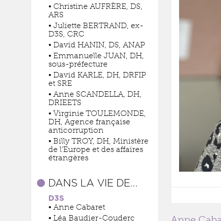
• Christine AUFRÈRE, DS,
ARS
• Juliette BERTRAND, ex-
D3S, CRC
• David HANIN, DS, ANAP
• Emmanuelle JUAN, DH,
sous-préfecture
• David KARLE, DH, DRFIP
et SRE
• Anne SCANDELLA, DH,
DRIEETS
• Virginie TOULEMONDE,
DH, Agence française
anticorruption
• Billy TROY, DH, Ministère
de l’Europe et des affaires
étrangères
DANS LA VIE DE…
D3S
• Anne Cabaret
• Léa Baudier-Couderc
Anne Cabar