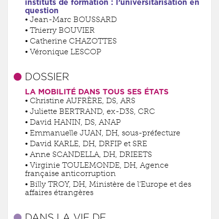
instituts de formation : l’universitarisation en
question
• Jean-Marc BOUSSARD
• Thierry BOUVIER
• Catherine CHAZOTTES
• Véronique LESCOP
DOSSIER
LA MOBILITÉ DANS TOUS SES ÉTATS
• Christine AUFRÈRE, DS, ARS
• Juliette BERTRAND, ex-D3S, CRC
• David HANIN, DS, ANAP
• Emmanuelle JUAN, DH, sous-préfecture
• David KARLE, DH, DRFIP et SRE
• Anne SCANDELLA, DH, DRIEETS
• Virginie TOULEMONDE, DH, Agence
française anticorruption
• Billy TROY, DH, Ministère de l’Europe et des
affaires étrangères
DANS LA VIE DE…