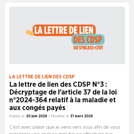
conséquences très concrètes. La question était
simple : après une rupture conventionnelle, un salarié
peut-il encore contester le montant de son indemnité
s’il a signé une transaction avec son employeur ? La
réponse est claire : oui, il le peut. Consulter la lettre
de lien
LA LETTRE DE LIEN DES CDSP
La lettre de lien des CDSP N°3 :
Décryptage de l’article 37 de la loi
n°2024-364 relatif à la maladie et
aux congés payés
Publié le
20 juin 2024
/ Modifié le
31 mars 2026
C’est avec plaisir que je viens vers vous afin de vous