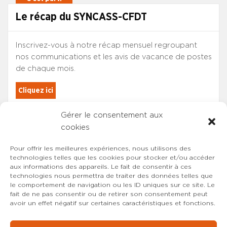
dans les conditions d’emploi qui sont les leurs. Ils
Le récap du SYNCASS-CFDT
conservent, à titre individuel, le bénéfice des
stipulations de leur contrat. – L’article L. 315-8 du
code de l’action sociale et des familles est ainsi
Inscrivez-vous à notre récap mensuel regroupant
modifié : 1° Après le mot : « surveillance », la fin du
nos communications et les avis de vacance de postes
premier alinéa est ainsi rédigée : « et d’un directeur
de chaque mois.
nommés par le président du conseil départemental. »
; 2° À la fin du second alinéa, les mots : «, après avis
Cliquez ici
du président du conseil d’administration, par
l’autorité compétente de l’Etat » sont remplacés par
Gérer le consentement aux
Les adhérents du SYNCASS-CFDT
les mots : « par le président du conseil départemental
cookies
sont automatiquement inscrits.
». Mise au point du SYNCASS-CFDT Contrairement à
ce qui a pu être communiqué par une organisation
Pour offrir les meilleures expériences, nous utilisons des
syndicale début février, ces dispositions ne
technologies telles que les cookies pour stocker et/ou accéder
aux informations des appareils. Le fait de consentir à ces
s’appliquent qu’aux chefs des établissements
technologies nous permettra de traiter des données telles que
relevant des services départementaux de l’aide
le comportement de navigation ou les ID uniques sur ce site. Le
sociale à l’enfance et les maisons d’enfants à
fait de ne pas consentir ou de retirer son consentement peut
caractère social. Les directeurs adjoints ne sont
avoir un effet négatif sur certaines caractéristiques et fonctions.
nullement concernés ! Dès lors qu’il est fixé par la loi,
le détachement s’impose et ne peut être refusé, ni