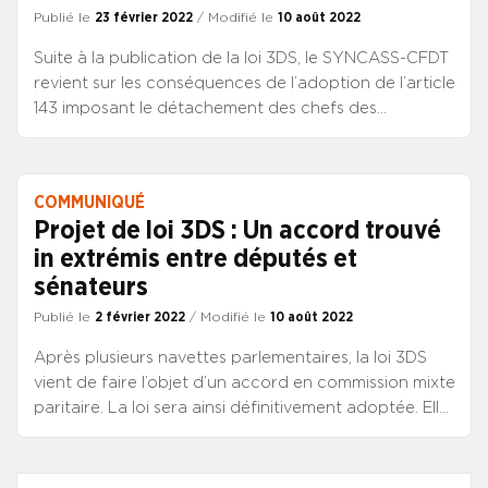
avril 2024. Consulter la lettre de lien
Publié le
23 février 2022
/ Modifié le
10 août 2022
Suite à la publication de la loi 3DS, le SYNCASS-CFDT
revient sur les conséquences de l’adoption de l’article
143 imposant le détachement des chefs des
établissements de la protection de l’enfance dans la
fonction publique territoriale. Il signale dans ce
document informatif les principaux points de
COMMUNIQUÉ
vigilance à exercer pour sa mise en œuvre. Il
Projet de loi 3DS : Un accord trouvé
accompagnera tous les chefs d’établissement
in extrémis entre députés et
concernés qui le souhaiteront. Il vous invite par
sénateurs
ailleurs à relire le bilan de ses actions et propositions
alternatives à cette disposition baroque de la loi 3DS.
Publié le
2 février 2022
/ Modifié le
10 août 2022
La loi n° 2022-217 du 21 février 2022 relative à la
Après plusieurs navettes parlementaires, la loi 3DS
différenciation, la décentralisation, la
vient de faire l’objet d’un accord en commission mixte
déconcentration et portant diverses mesures de
paritaire. La loi sera ainsi définitivement adoptée. Elle
simplification de l’action publique locale, dite 3DS, est
intègre l’article 40 rattachant les directeurs des
publiée au journal officiel du 22 février. Si elle a subi
établissements de la protection de l’enfance à la
une ultime modification dans la présentation de ses
fonction publique territoriale, mesure qui ne faisait
dispositions, l’article 40 devenu 143 reste inchangé : I