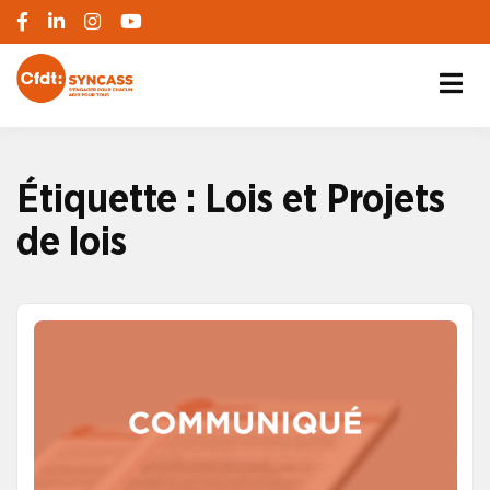
S'engager pour chacun, agir pour tous
SYNCASS-CFDT
Étiquette :
Lois et Projets
de lois