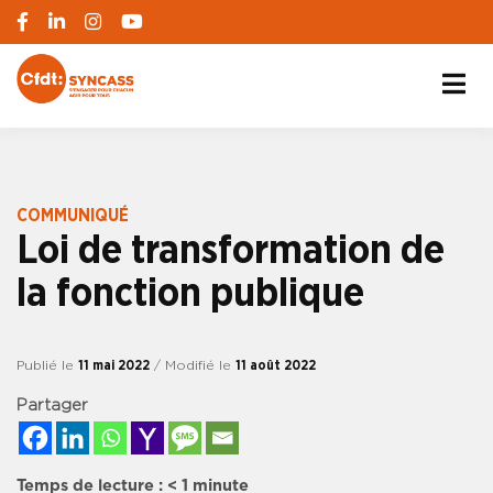
S'engager pour chacun, agir pour tous
SYNCASS-CFDT
COMMUNIQUÉ
Loi de transformation de
la fonction publique
Publié le
11 mai 2022
/ Modifié le
11 août 2022
Partager
Temps de lecture :
< 1
minute