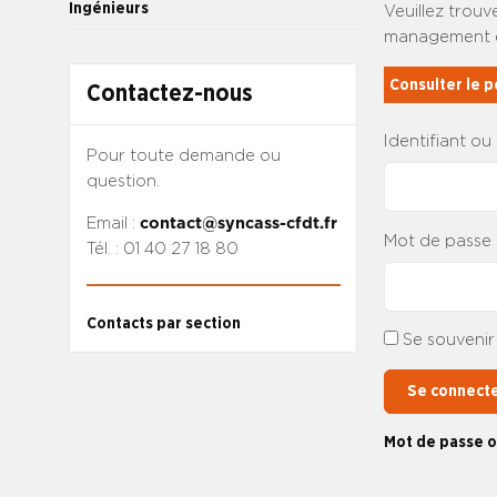
Ingénieurs
Veuillez trou
management et
Consulter le 
Contactez-nous
Identifiant ou
Pour toute demande ou
question.
Email :
contact@syncass-cfdt.fr
Mot de passe
Tél. : 01 40 27 18 80
Contacts par section
Se souvenir
Se connect
Mot de passe o