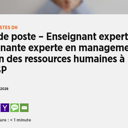
OSTES DH
de poste – Enseignant exper
gnante experte en manageme
n des ressources humaines à
SP
 2026
ure :
< 1
minute