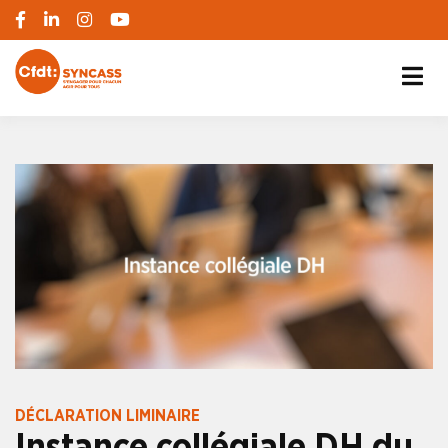
S'engager pour chacun, agir pour tous
SYNCASS-CFDT
DÉCLARATION LIMINAIRE
Instance collégiale DH du