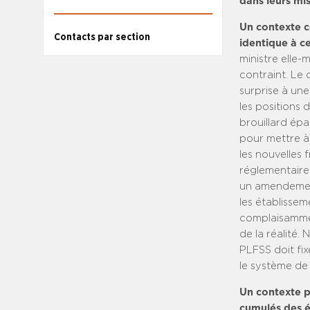
dans leurs mis
Un contexte c
Contacts par section
identique à c
ministre elle-
contraint. Le 
surprise à un
les positions 
brouillard épa
pour mettre à
les nouvelles 
réglementaire
un amendement
les établissem
complaisammen
de la réalité.
PLFSS doit fix
le système de
Un contexte p
cumulés des é