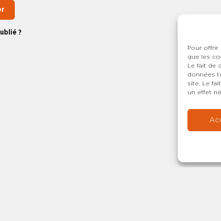
er
ublié ?
Pour offrir
que les co
Le fait de
données te
site. Le f
un effet né
Ac
Copyright © 20