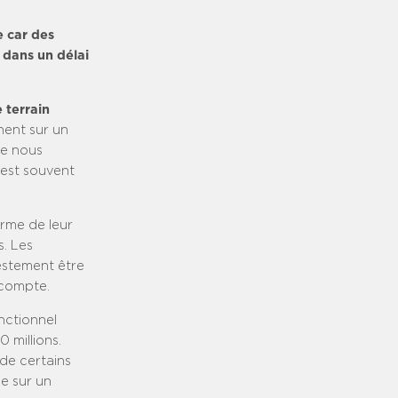
e car des
 dans un délai
 terrain
ent sur un
ue nous
 est souvent
erme de leur
s. Les
estement être
 compte.
nctionnel
 millions.
 de certains
e sur un