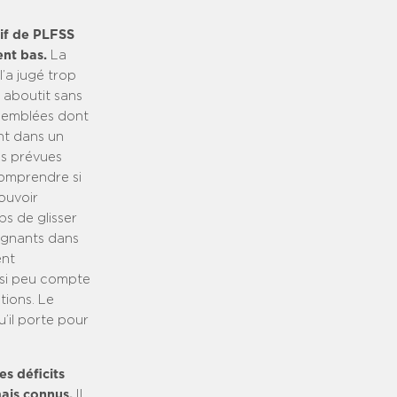
dif de PLFSS
nt bas.
La
l’a jugé trop
 aboutit sans
ssemblées dont
ant dans un
ons prévues
comprendre si
ouvoir
s de glisser
ignants dans
ent
ssi peu compte
tions. Le
u’il porte pour
s déficits
mais connus.
Il