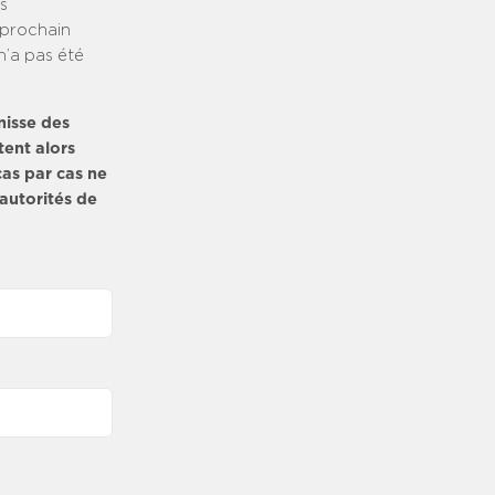
ls
 prochain
n’a pas été
nisse des
tent alors
cas par cas ne
 autorités de