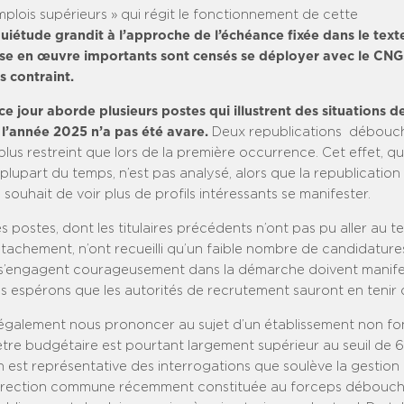
plois supérieurs » qui régit le fonctionnement de cette
quiétude grandit à l’approche de l’échéance fixée dans le text
se en œuvre importants sont censés se déployer avec le CNG
s contraint.
e jour aborde plusieurs postes qui illustrent des situations de
t l’année 2025 n’a pas été avare.
Deux republications débouch
lus restreint que lors de la première occurrence. Cet effet, q
plupart du temps, n’est pas analysé, alors que la republication
 souhait de voir plus de profils intéressants se manifester.
des postes, dont les titulaires précédents n’ont pas pu aller au t
tachement, n’ont recueilli qu’un faible nombre de candidature
 s’engagent courageusement dans la démarche doivent manif
s espérons que les autorités de recrutement sauront en tenir
galement nous prononcer au sujet d’un établissement non fo
tre budgétaire est pourtant largement supérieur au seuil de 60
n est représentative des interrogations que soulève la gestion
direction commune récemment constituée au forceps débouch