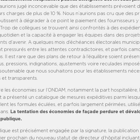
 aurions jugé inconcevable que des établissements prévoient d
eurs charges de plus de 10 %. Nous n’aurions pas cru que des 
utissent à dégrader à ce point le paiement des fournisseurs y
. Trop de collègues se trouvent ainsi confrontés à des expédie
quotidien et la capacité à engager les équipes dans des projet
nts d’avenir. A quelques mois d’échéances électorales municip
 pressurés entre les attentes contradictoires, et parfois camo
s. Il est rare que des plans de retour à l’équilibre soient prése
s, pressions, indignations, ajustements voire reculades imposé
utenable que nous souhaitons pour les établissements néces
s et transparents.
e les économies sur l’ONDAM, notamment la part hospitalière, 
a présenté un catalogue de mesures expéditives parmi lesqu
nt les formules éculées, et parfois largement périmées, utilis
 ans.
La tentation des économies de façade perdure et dévalo
 publique.
ique est précisément engagée par la signature, la publication 
er prochain du nouveau statut de directeur d’hôpital incluant