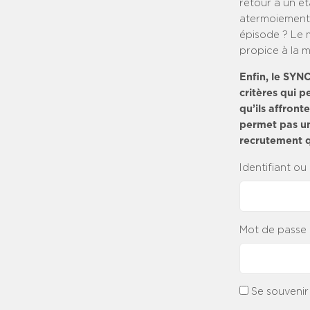
retour à un ét
atermoiements
épisode ? Le m
propice à la m
Enfin, le SYN
critères qui p
qu’ils affront
permet pas une
recrutement q
Identifiant ou
Mot de passe
Se souvenir