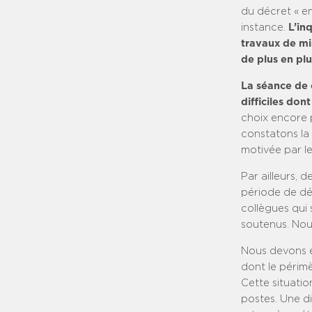
du décret « em
instance.
L’in
travaux de mi
de plus en plu
La séance de c
difficiles don
choix encore p
constatons la 
motivée par le
Par ailleurs, 
période de dé
collègues qui
soutenus. Nou
Nous devons é
dont le périmè
Cette situatio
postes. Une 