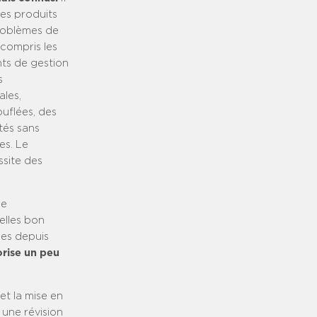
es produits
problèmes de
 compris les
nts de gestion
s
ales,
uflées, des
ntés sans
es. Le
site des
le
elles bon
ées depuis
rise un peu
et la mise en
 une révision