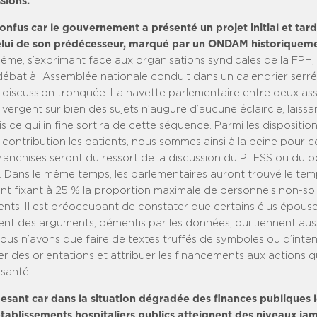
sions.
onfus car le gouvernement a présenté un projet initial et tar
elui de son prédécesseur, marqué par un ONDAM historiqueme
même, s’exprimant face aux organisations syndicales de la FPH, 
débat à l’Assemblée nationale conduit dans un calendrier serré
e discussion tronquée. La navette parlementaire entre deux a
divergent sur bien des sujets n’augure d’aucune éclaircie, laiss
is ce qui in fine sortira de cette séquence. Parmi les dispositi
 contribution les patients, nous sommes ainsi à la peine pour 
franchises seront du ressort de la discussion du PLFSS ou du p
. Dans le même temps, les parlementaires auront trouvé le temp
 fixant à 25 % la proportion maximale de personnels non-so
ents. Il est préoccupant de constater que certains élus épous
t des arguments, démentis par les données, qui tiennent au
 Nous n’avons que faire de textes truffés de symboles ou d’inten
er des orientations et attribuer les financements aux actions q
 santé.
esant car dans la situation dégradée des finances publiques le
tablissements hospitaliers publics atteignent des niveaux ja