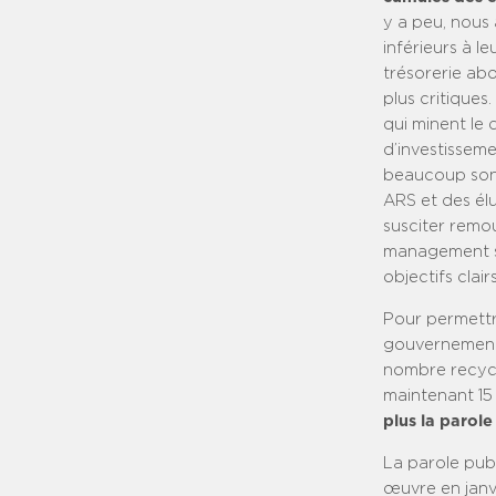
y a peu, nous
inférieurs à l
trésorerie abo
plus critiques
qui minent le 
d’investisseme
beaucoup sont
ARS et des élu
susciter remou
management so
objectifs clair
Pour permettr
gouvernement 
nombre recycle
maintenant 15
plus la parole
La parole publ
œuvre en janvi