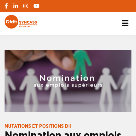
S'engager pour chacun, agir pour tous
SYNCASS-CFDT
MUTATIONS ET POSITIONS DH
Nomination aux emplois