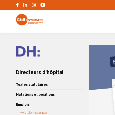
S'engager pour chacun, agir pour tous
SYNCASS-CFD
Directeurs d’hôpital
Textes statutaires
Mutations et positions
Emplois
Avis de vacance