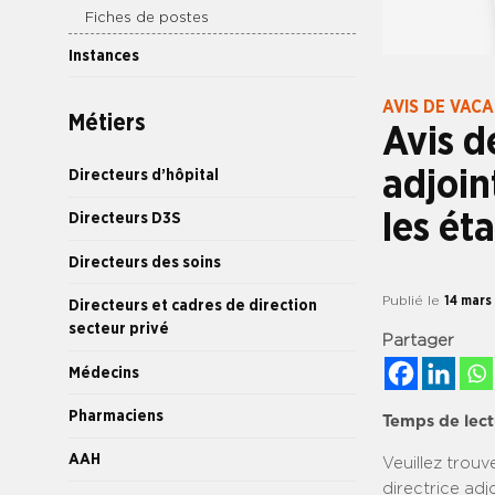
Fiches de postes
Instances
AVIS DE VAC
Métiers
Avis d
adjoin
Directeurs d’hôpital
les ét
Directeurs D3S
Directeurs des soins
Publié le
14 mars
Directeurs et cadres de direction
secteur privé
Partager
Médecins
Pharmaciens
Temps de lect
AAH
Veuillez trouv
directrice adj