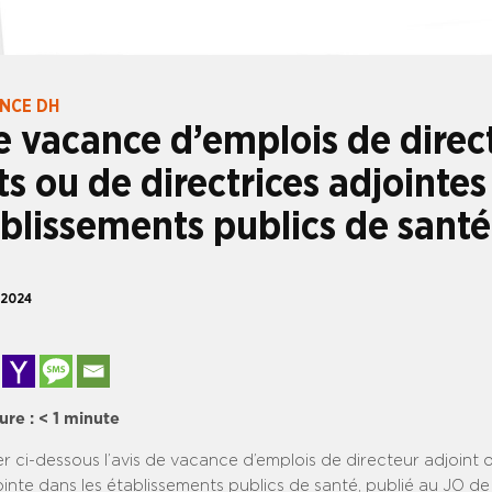
ANCE DH
e vacance d’emplois de direc
ts ou de directrices adjointe
ablissements publics de santé
 2024
ure :
< 1
minute
er ci-dessous l’avis de vacance d’emplois de directeur adjoint 
ointe dans les établissements publics de santé, publié au JO de 