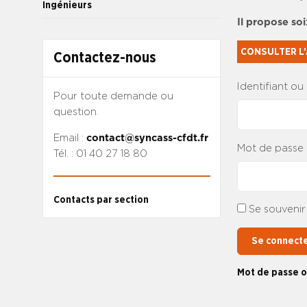
Ingénieurs
Il propose so
CONSULTER L’
Contactez-nous
Identifiant ou
Pour toute demande ou
question.
Email :
contact@syncass-cfdt.fr
Mot de passe
Tél. : 01 40 27 18 80
Contacts par section
Se souvenir
Se connect
Mot de passe o