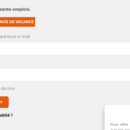
ixante emplois.
AVIS DE VACANCE
 adresse e-mail
 de moi
er
ublié ?
Pour offrir
que les co