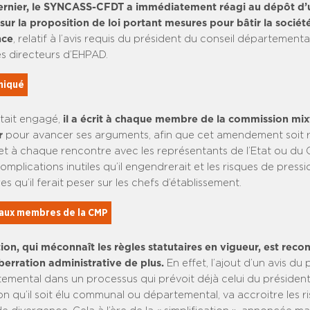
dernier, le SYNCASS-CFDT a immédiatement réagi au dépôt d’
r la proposition de loi portant mesures pour bâtir la sociét
nce
, relatif à l’avis requis du président du conseil départementa
s directeurs d’EHPAD.
niqué
était engagé,
il a écrit à chaque membre de la commission mixt
r
pour avancer ses arguments, afin que cet amendement soit ret
et à chaque rencontre avec les représentants de l’Etat ou du
complications inutiles qu’il engendrerait et les risques de pressi
s qu’il ferait peser sur les chefs d’établissement.
 aux membres de la CMP
ion, qui méconnaît les règles statutaires en vigueur, est recon
rration administrative de plus.
En effet, l’ajout d’un avis du
temental dans un processus qui prévoit déjà celui du président
on qu’il soit élu communal ou départemental, va accroitre les r