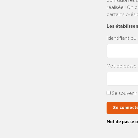
confusion et d
réalisée ! On 
certains prési
Les établisse
Identifiant ou
Mot de passe
Se souvenir
Se connect
Mot de passe o