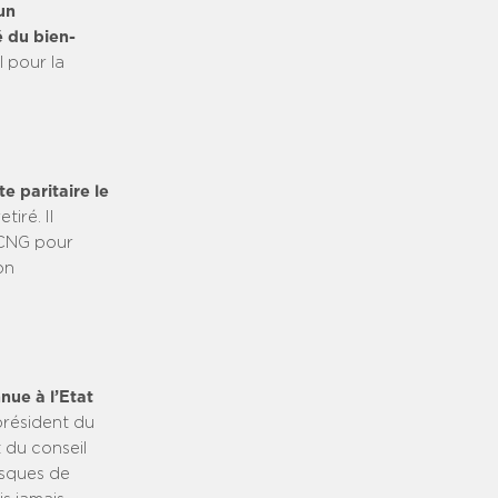
un
é du bien-
l pour la
e paritaire le
iré. Il
 CNG pour
on
nue à l’Etat
 président du
 du conseil
isques de