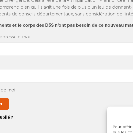
e divergence. Cela à l’ère de la « simplification », annoncée ma
comprend bien qu’il s’agit une fois de plus d’un jeu de donnan
dents de conseils départementaux, sans considération de l’inté
ments et le corps des D3S n’ont pas besoin de ce nouveau ma
 adresse e-mail
 de moi
er
ublié ?
Pour offrir
que les co