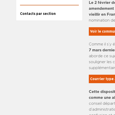
Le 2 février 
amendement su
Contacts par section
vieillir en Fra
nomination de
Voir le commu
Comme il s’y 
7 mars dernie
aborde ce suj
souligner les 
supplémentaire
Courrier type
Cette disposit
comme une abe
conseil dépar
d’administrati