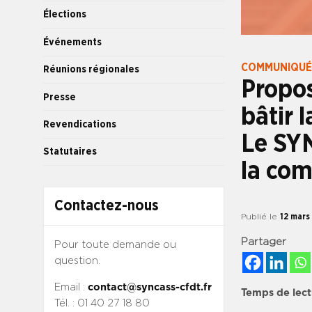
Élections
Événements
COMMUNIQUÉ
Réunions régionales
Propos
Presse
bâtir l
Revendications
Le SY
Statutaires
la com
Contactez-nous
Publié le
12 mars
Partager
Pour toute demande ou
question.
Email :
contact@syncass-cfdt.fr
Temps de lect
Tél. : 01 40 27 18 80