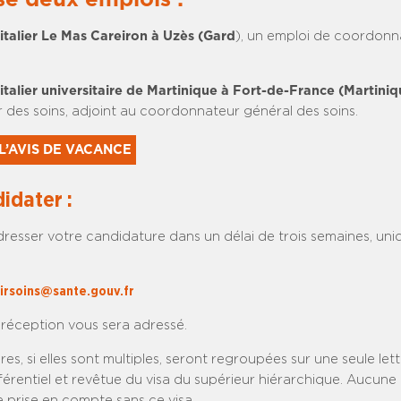
italier Le Mas Careiron à Uzès (Gard
), un emploi de coordonn
italier universitaire de Martinique à Fort-de-France (Martiniq
r des soins, adjoint au coordonnateur général des soins.
L’AVIS DE VACANCE
idater :
resser votre candidature dans un délai de trois semaines, un
irsoins@sante.gouv.fr
réception vous sera adressé.
es, si elles sont multiples, seront regroupées sur une seule let
férentiel et revêtue du visa du supérieur hiérarchique. Aucune
 prise en compte sans ce visa.