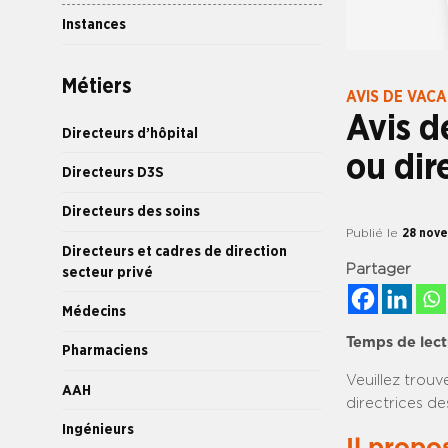
Instances
Métiers
AVIS DE VAC
Avis d
Directeurs d’hôpital
ou dir
Directeurs D3S
Directeurs des soins
Publié le
28 nov
Directeurs et cadres de direction
Partager
secteur privé
Médecins
Temps de lect
Pharmaciens
Veuillez trouv
AAH
directrices de
Ingénieurs
Il propo