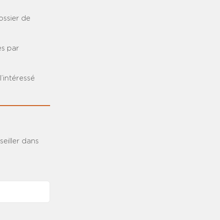
ossier de
es par
’intéressé
eiller dans