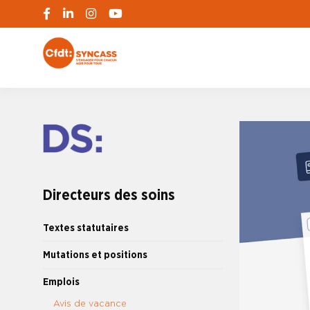
S'engager pour chacun, agir pour tous
SYNCASS-CFD
Directeurs des soins
Textes statutaires
Mutations et positions
Emplois
Avis de vacance