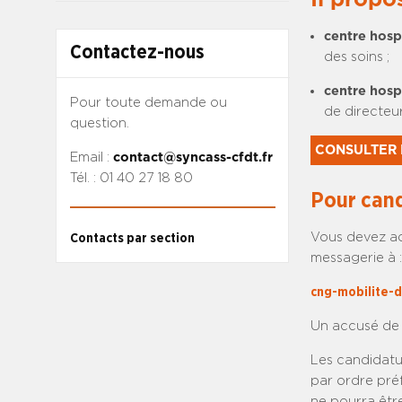
centre hosp
Contactez-nous
des soins ;
centre hosp
Pour toute demande ou
de directeu
question.
CONSULTER 
Email :
contact@syncass-cfdt.fr
Tél. : 01 40 27 18 80
Pour cand
Vous devez ad
Contacts par section
messagerie à :
cng-mobilite-d
Un accusé de 
Les candidatur
par ordre pré
ne pourra être