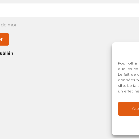
 de moi
er
ublié ?
Pour offrir
que les co
Le fait de
données te
site. Le f
un effet né
Ac