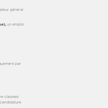
ateur général
ue),
un emploi
iquement par
tre classées
 candidature