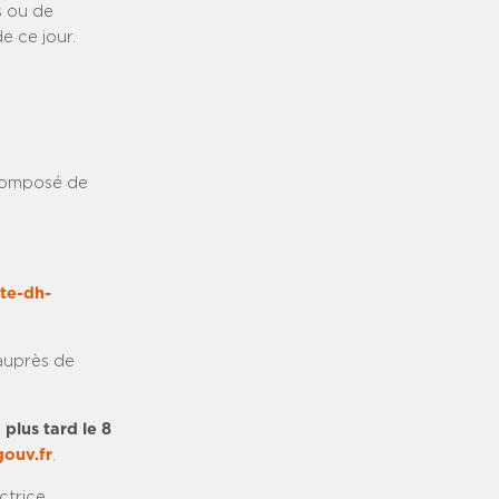
s ou de
e ce jour.
 composé de
te-dh-
auprès de
plus tard le 8
ouv.fr
.
ctrice