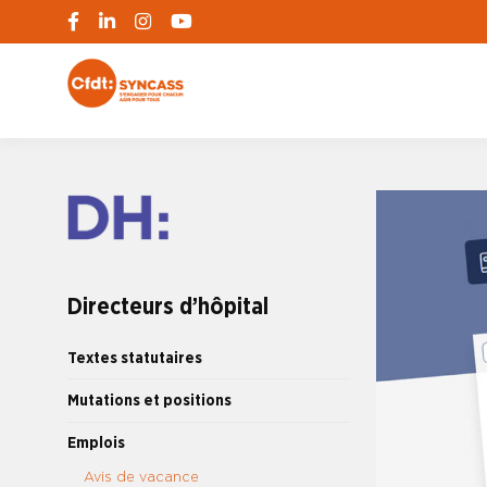
S'engager pour chacun, agir pour tous
SYNCASS-CFD
Directeurs d’hôpital
Textes statutaires
Mutations et positions
Emplois
Avis de vacance