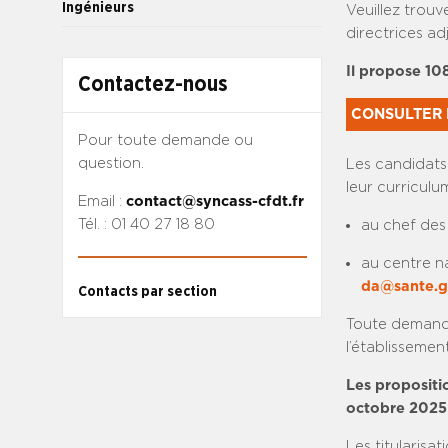
Ingénieurs
Veuillez trouv
directrices ad
Il propose 10
Contactez-nous
CONSULTER 
Pour toute demande ou
question.
Les candidats
leur curriculum
Email :
contact@syncass-cfdt.fr
Tél. : 01 40 27 18 80
au chef des 
au centre na
da@sante.g
Contacts par section
Toute demande
l’établisseme
Les propositi
octobre 2025
Les titularisa