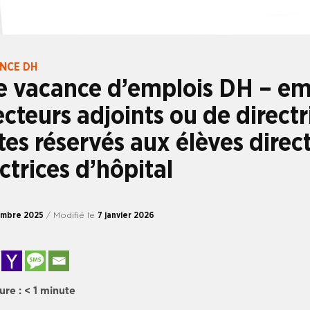
ANCE DH
e vacance d’emplois DH – em
ecteurs adjoints ou de directr
tes réservés aux élèves direc
ectrices d’hôpital
embre 2025
/ Modifié le
7 janvier 2026
ure :
< 1
minute