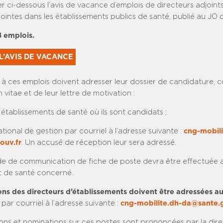
er ci-dessous l’avis de vacance d’emplois de directeurs adjoint
jointes dans les établissements publics de santé, publié au JO d
8 emplois.
L’AVIS DE VACANCE
 à ces emplois doivent adresser leur dossier de candidature,
 vitae et de leur lettre de motivation :
établissements de santé où ils sont candidats ;
tional de gestion par courriel à l’adresse suivante :
cng-mobili
ouv.fr
. Un accusé de réception leur sera adressé.
 de communication de fiche de poste devra être effectuée 
nt de santé concerné.
ons des directeurs d’établissements doivent être adressées au 
par courriel à l’adresse suivante :
cng-mobilite.dh-da@sante.g
tions et nominations sur ces postes sont prononcées par la dire