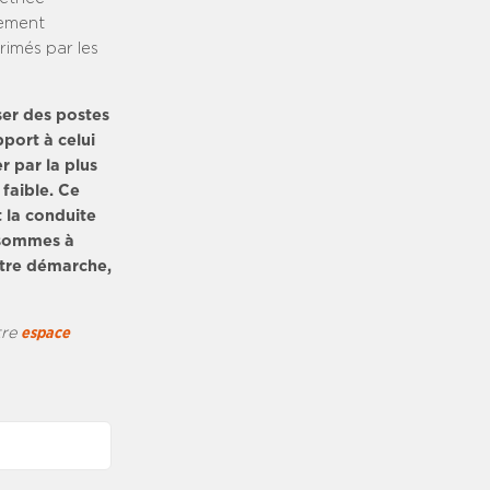
sement
rimés par les
nser des postes
pport à celui
 par la plus
faible. Ce
 la conduite
 sommes à
otre démarche,
tre
espace