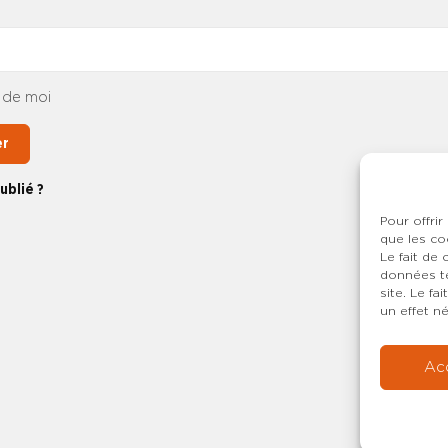
 de moi
er
ublié ?
Pour offrir
que les co
Le fait de
données te
site. Le f
un effet né
Ac