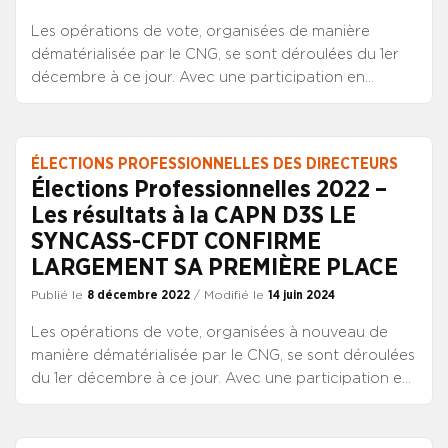
Les opérations de vote, organisées de manière
dématérialisée par le CNG, se sont déroulées du 1er
décembre à ce jour. Avec une participation en
diminution de plus de 7 points, le SYNCASS-CFDT
reste la première organisation des directeurs des
soins avec 48,5% des suffrages exprimés. Le
ÉLECTIONS PROFESSIONNELLES DES DIRECTEURS
SYNCASS-CFDT et ses candidats remercient les
Élections Professionnelles 2022 –
nombreux directeurs des soins qui leur ont exprimé
Les résultats à la CAPN D3S LE
leur confiance. Les résultats du scrutin : 2 sièges sur 4
SYNCASS-CFDT CONFIRME
à la commission paritaire La participation, en baisse
de 7 %, est du même ordre que celle observée pour
LARGEMENT SA PREMIÈRE PLACE
les deux autres corps de direction. Cette élection à la
Publié le
8 décembre 2022
/ Modifié le
14 juin 2024
CAPN appelle plusieurs remarques : Un corps
électoral en baisse : il poursuit sa diminution, les DS
Les opérations de vote, organisées à nouveau de
étaient 913 en 2010 contre 635 en 2022. Le nombre
manière dématérialisée par le CNG, se sont déroulées
d’électeurs reste très inférieur au nombre de centres
du 1er décembre à ce jour. Avec une participation en
hospitaliers et d’instituts de formation, Dans un
diminution de près de 9 points à 70 %, le SYNCASS-
contexte marqué par la forte déception née de la
CFDT confirme largement sa place de syndicat
révision statutaire d’avril 2022, la participation au
majoritaire avec un résultat de 60,96 % des suffrages