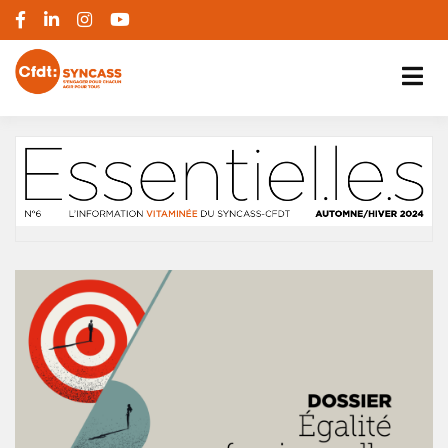
S'engager pour chacun, agir pour tous
SYNCASS-CFDT