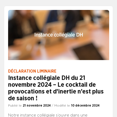
pour nos trois corps de direction. Grâce à la
mobilisation des collègues en poste et des élèves,
nous avions obtenu l’engagement d’un traitement de
l’ensemble des dossiers statutaires et de l’instauration
d’un nouveau régime indemnitaire commun pour la
fin 2024.
DÉCLARATION LIMINAIRE
Instance collégiale DH du 21
novembre 2024 – Le cocktail de
provocations et d’inertie n’est plus
de saison !
Publié le
21 novembre 2024
/ Modifié le
10 décembre 2024
Notre instance collégiale s’ouvre dans une