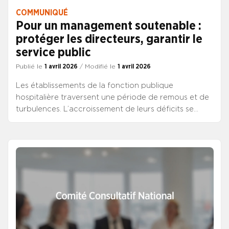
COMMUNIQUÉ
Pour un management soutenable :
protéger les directeurs, garantir le
service public
Publié le
1 avril 2026
/ Modifié le
1 avril 2026
Les établissements de la fonction publique
hospitalière traversent une période de remous et de
turbulences. L’accroissement de leurs déficits se
conjugue à l’état des finances publiques pour
renforcer la pression sur l’efficience. Rapports et
inspections appellent à restructurer l’offre. La parole
se libère et le seuil de tolérance s’abaisse, tant en
matière de violences sexistes et sexuelles que de
management « toxique ».