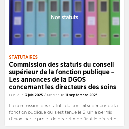
direction de la FPH. Dans un contexte de gestion
toujours plus exigeant, les pouvoirs publics doivent
d’urgence rétablir un dialogue rompu depuis un an.
Le SYNCASS-CFDT s’y engagera avec détermination.
STATUTAIRES
Commission des statuts du conseil
supérieur de la fonction publique –
Les annonces de la DGOS
concernant les directeurs des soins
Publié le
3 juin 2025
/ Modifié le
11 septembre 2025
La commission des statuts du conseil supérieur de la
fonction publique qui s’est tenue le 2 juin a permis
d’examiner le projet de décret modifiant le décret n°
2014-8 du 7 janvier 2014 relatif aux conditions de