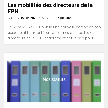
Les mobilités des directeurs de la
FPH
Publié le
15 juin 2026
/ Modifié le
17 juin 2026
Le SYNCASS‑CFDT publie une nouvelle édition de son
guide relatif aux différentes formes de mobilité des
directeurs de la FPH, entièrement actualisée pour
intégrer les évolutions statutaires majeures
intervenues en 2025 et 2026. Dans un contexte de
réformes successives et de pratiques hétérogènes
sur le terrain, ce guide vise à offrir aux directrices et
directeurs une lecture fiable, opérationnelle et
sécurisée des règles applicables à leurs parcours
professionnels.