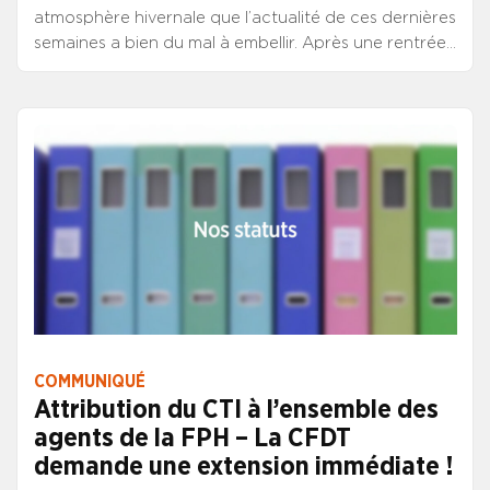
atmosphère hivernale que l’actualité de ces dernières
semaines a bien du mal à embellir. Après une rentrée
lourde d’incertitudes, les premiers pas du nouveau
gouvernement, plombé par une situation des
finances publiques dégradée et la préparation dans
un délai trop contraint des projets de budgets, sont
marqués par une série d’annonces ayant un air de «
déjà vu » qui mêlent expédients, provocations et
ficelles grossières.
COMMUNIQUÉ
Attribution du CTI à l’ensemble des
agents de la FPH – La CFDT
demande une extension immédiate !