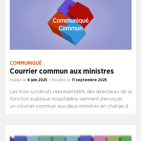
janvier 2026 à l’issue de leur examen en conseil d’Etat
(pour le décret statutaire et celui relatif aux emplois
supérieurs) et de leur publication.
COMMUNIQUÉ
Courrier commun aux ministres
Publié le
6 juin 2025
/ Modifié le
11 septembre 2025
Les trois syndicats représentatifs des directeurs de la
fonction publique hospitalière viennent d’envoyer
un courrier commun aux deux ministres en charge de
la santé et en charge de la fonction publique afin
d’obtenir l’ouverture de discussions, d’une part sur la
protection des fonctions de direction, d’autre part
sur la reconnaissance statutaire des trois corps de