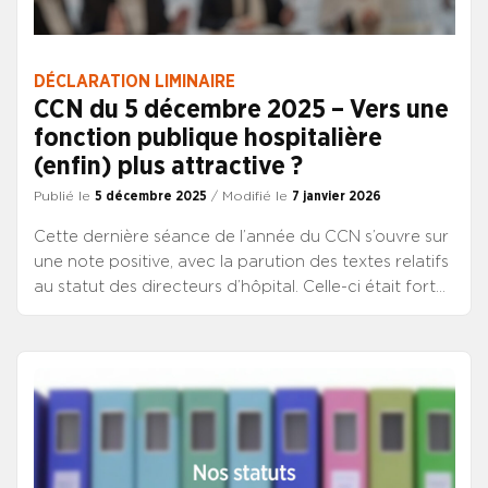
DÉCLARATION LIMINAIRE
CCN du 5 décembre 2025 – Vers une
fonction publique hospitalière
(enfin) plus attractive ?
Publié le
5 décembre 2025
/ Modifié le
7 janvier 2026
Cette dernière séance de l’année du CCN s’ouvre sur
une note positive, avec la parution des textes relatifs
au statut des directeurs d’hôpital. Celle-ci était fort
attendue depuis leur présentation au Conseil
supérieur de la fonction publique hospitalière du 10
juillet dernier et leur retour après avis du Conseil
d’Etat début octobre. Il était encore concevable et
même tentant de s’interroger sur leur publication
effective, et ce près de trois ans après l’ouverture
des discussions.