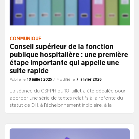
COMMUNIQUÉ
Conseil supérieur de la fonction
publique hospitalière : une première
étape importante qui appelle une
suite rapide
Publié le
10 juillet 2025
/ Modifié le
7 janvier 2026
La séance du CSFPH du 10 juillet a été décalée pour
aborder une série de textes relatifs à la refonte du
statut de DH, à l’échelonnement indiciaire, à la
modification du décret « emplois supérieurs » et à la
mise en place pour les DH d’un nouveau régime
indemnitaire. Sauf surprise, il est prévu que les
nouvelles dispositions rentrent en vigueur au 1er