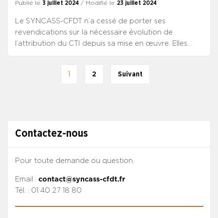
Publié le
3 juillet 2024
/ Modifié le
23 juillet 2024
Le SYNCASS-CFDT n’a cessé de porter ses
revendications sur la nécessaire évolution de
l’attribution du CTI depuis sa mise en œuvre. Elles
sont en premier lieu portées et défendues par la
fédération CFDT Santé-Sociaux et la confédération
1
2
Suivant
CFDT qui, à la suite de la signature des accords Ségur
et de l’obtention du CTI, ont maintenu la pression
pour son extension à l’ensemble des agents de la
fonction public hospitalière. La CFDT Santé-Sociaux
été la première organisation syndicale à déposer un
Contactez-nous
recours pour excès de pouvoir dès novembre 2020
au titre de l’inégalité de traitement, demandant
l’annulation du décret n°2020-1152 du 19 septembre
Pour toute demande ou question.
2020.
Email :
contact@syncass-cfdt.fr
Tél. : 01 40 27 18 80