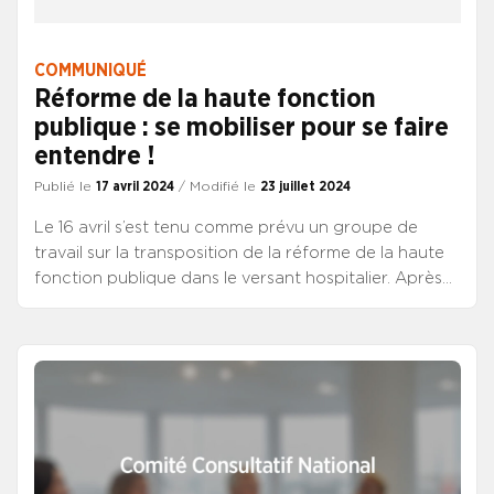
de permettre à l’ensemble des directeurs, évalués ou
évaluateurs, de garantir un dialogue professionnel de
qualité et une évolution de carrière dépendante de
COMMUNIQUÉ
l’appréciation de la valeur professionnelle.
Réforme de la haute fonction
publique : se mobiliser pour se faire
entendre !
Publié le
17 avril 2024
/ Modifié le
23 juillet 2024
Le 16 avril s’est tenu comme prévu un groupe de
travail sur la transposition de la réforme de la haute
fonction publique dans le versant hospitalier. Après
deux reports successifs, cette séance devait
permettre de rentrer dans le détail des arbitrages
relatifs à l’évolution du corps de DH suite aux
annonces ministérielles du 15 mars dernier. Nos
organisations syndicales avaient exprimé cependant,
lors d’un rendez-vous le 29 mars avec les cabinets
santé et fonction publique, leur revendication d’une
annonce lors de cette même séance d’un cadrage et