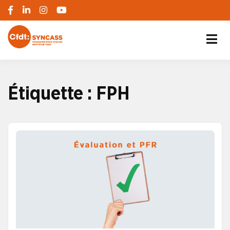
S'engager pour chacun, agir pour tous
SYNCASS-CFDT
Étiquette :
FPH