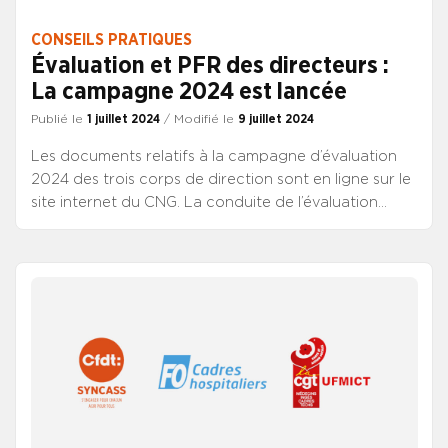
CONSEILS PRATIQUES
Évaluation et PFR des directeurs :
La campagne 2024 est lancée
Publié le
1 juillet 2024
/ Modifié le
9 juillet 2024
Les documents relatifs à la campagne d’évaluation
2024 des trois corps de direction sont en ligne sur le
site internet du CNG. La conduite de l’évaluation
annuelle, pour les directeurs des trois corps de
direction, est précisée dans le chapitre 2 du décret
n° 2020-719 du 12 juin 2020 relatif aux conditions
générales de l’appréciation de la valeur
professionnelle des fonctionnaires de la FPH. Compte
tenu de l’arrêt du processus de réforme statutaire
des corps de direction depuis la dissolution de
l’Assemblée nationale, le dispositif s’inscrit dans la
continuité de celui des années précédentes. Comme
chaque année, le SYNCASS-CFDT vous informe afin