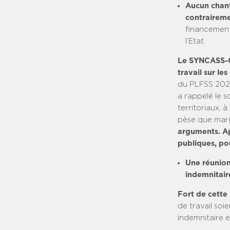
Aucun chanti
contraireme
financement
l’Etat.
Le SYNCASS-CF
travail sur le
du PLFSS 2027,
a rappelé le 
territoriaux, 
pèse que marg
arguments. Ap
publiques, po
Une réunion
indemnitaire
Fort de cette
de travail so
indemnitaire e