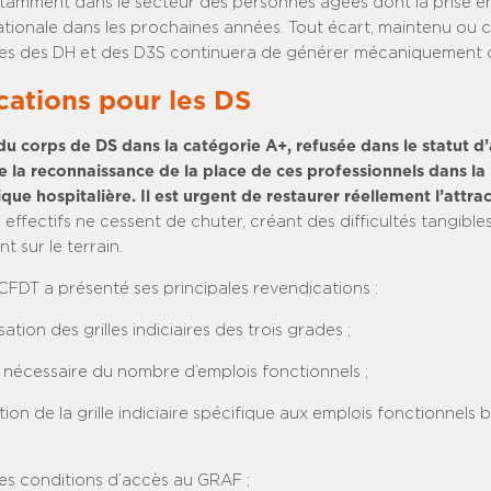
tamment dans le secteur des personnes âgées dont la prise e
ationale dans les prochaines années. Tout écart, maintenu ou c
iaires des DH et des D3S continuera de générer mécaniquement 
ations pour les DS
du corps de DS dans la catégorie A+, refusée dans le statut d’
e la reconnaissance de la place de ces professionnels dans la
que hospitalière. Il est urgent de restaurer réellement l’attrac
 effectifs ne cessent de chuter, créant des difficultés tangible
 sur le terrain.
DT a présenté ses principales revendications :
ation des grilles indiciaires des trois grades ;
t nécessaire du nombre d’emplois fonctionnels ;
ation de la grille indiciaire spécifique aux emplois fonctionnels 
des conditions d’accès au GRAF ;