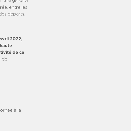
n charge sera
réé, entre les
des départs.
avril 2022,
 haute
tivité de ce
s de
bornée à la