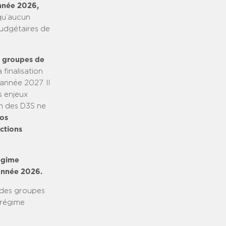
année 2026,
 qu’aucun
budgétaires de
s groupes de
finalisation
’année 2027. Il
s enjeux
on des D3S ne
nos
ctions
égime
’année 2026.
 des groupes
 régime