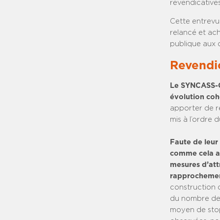
revendicatives
Cette entrevu
relancé et ach
publique aux 
Revendi
Le SYNCASS-CF
évolution co
apporter de ré
mis à l’ordre 
Faute de leur
comme cela a é
mesures d’att
rapprochemen
construction d
du nombre des
moyen de stopp