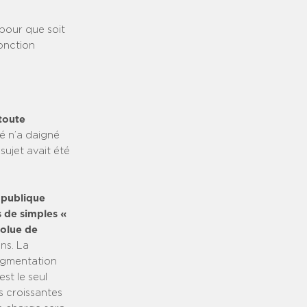
pour que soit
fonction
toute
té n’a daigné
sujet avait été
 publique
s de simples «
solue de
ns. La
’augmentation
st le seul
s croissantes