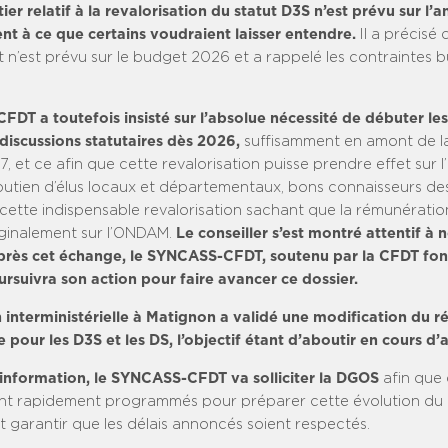
er relatif à la revalorisation du statut D3S n’est prévu sur l’
nt à ce que certains voudraient laisser entendre.
Il a précisé
 n’est prévu sur le budget 2026 et a rappelé les contraintes 
DT a toutefois insisté sur l’absolue nécessité de débuter le
s discussions statutaires dès 2026,
suffisamment en amont de la 
 et ce afin que cette revalorisation puisse prendre effet sur l
soutien d’élus locaux et départementaux, bons connaisseurs de
à cette indispensable revalorisation sachant que la rémunérati
inalement sur l’ONDAM.
Le conseiller s’est montré attentif à 
rès cet échange, le SYNCASS-CFDT, soutenu par la CFDT fon
ursuivra son action pour faire avancer ce dossier.
 interministérielle à Matignon a validé
une modification du r
 pour les D3S et les DS, l’objectif étant d’aboutir en cours d
 information, le SYNCASS-CFDT va solliciter la DGOS
afin que
ient rapidement programmés pour préparer cette évolution du
t garantir que les délais annoncés soient respectés.