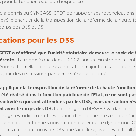
 pour la fonction publique hospitalière.
e a permis au SYNCASS-CFDT de rappeler ses revendications 
evé le chantier de la transposition de la réforme de la haute 
corps des D3S et DS.
cations pour les D3S
DT a réaffirmé que l’unicité statutaire demeure le socle de 
hérente.
Il a rappelé que depuis 2022, aucun ministre de la san
ponse formelle à cette revendication majoritaire, alors que le 
du jour des discussions par le ministère de la santé.
 appliquer la transposition de la réforme de la haute fonction
té réalisé dans la fonction publique de l’Etat, ce ne sont pa
ractivité » qui sont attendues par les D3S, mais une action ré
t avec le corps des DH.
Le passage au RIFSEEP va dans ce se
es grilles indiciaires et l’évolution dans la carrière ainsi que l
 emplois fonctionnels doivent compléter cette dynamique. C’e
er la fuite du corps de D3S qui s’accélère, avec les difficulté