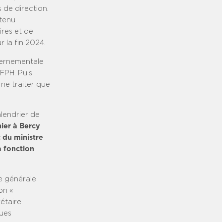
 de direction.
btenu
ires et de
 la fin 2024.
uvernementale
 FPH. Puis
ne traiter que
alendrier de
ier à Bercy
t du ministre
a fonction
e générale
on «
étaire
ques