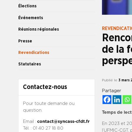
Élections
Événements
REVENDICAT
Réunions régionales
Rencon
Presse
de la 
Revendications
perspe
Statutaires
Publié le
3 mars 
Contactez-nous
Partager
Pour toute demande ou
question.
Temps de lect
Email :
contact@syncass-cfdt.fr
En 2023 et 2
Tél. : 01 40 27 18 80
l’UFMIC-CGT, 