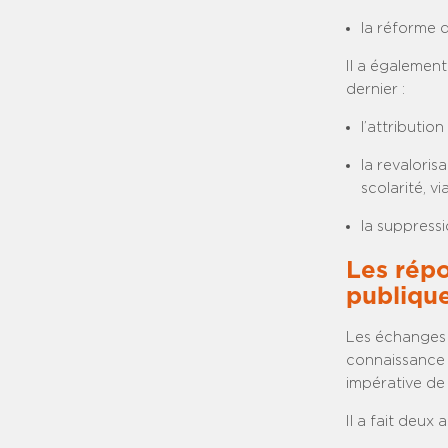
la réforme 
Il a également
dernier :
l’attributio
la revaloris
scolarité, v
la suppressi
Les répo
publiqu
Les échanges a
connaissance 
impérative de 
Il a fait deux