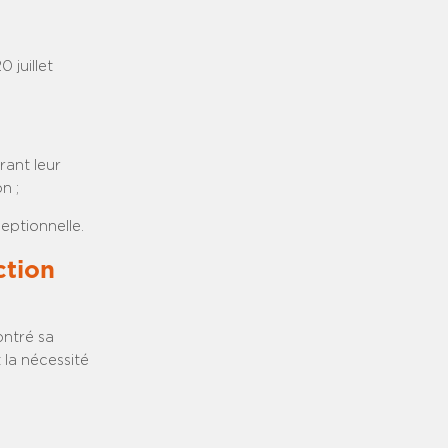
 juillet
rant leur
n ;
ceptionnelle.
ction
ontré sa
la nécessité