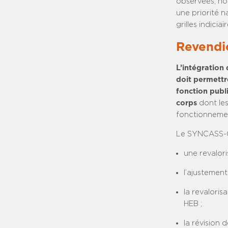
observées, no
une priorité n
grilles indic
Revendic
L’intégration 
doit permettr
fonction publi
corps
dont les
fonctionnement
Le SYNCASS-CF
une revaloris
l’ajustemen
la revaloris
HEB ;
la révision 