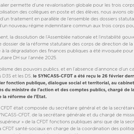
alier permette d’une revalorisation globale pour les trois corps
ilisation des collègues en poste et des élèves, nous avions o
’un traitement en parallèle de l’ensemble des dossiers statuta
n d’un nouveau régime indemnitaire commun aux trois corps pour
t, la dissolution de l’Assemblée nationale et l’instabilité go
e dossier de la réforme statutaire des corps de direction de la
e à la dégradation des finances publiques a été invoquée pour 
tutaire DH sur l’année 2025.
ilisme des pouvoirs publics, et en l’absence d’annonce d’un c
es D3S et les DS,
le SYNCASS-CFDT a été reçu le 26 février dern
ler fonction publique, dialogue social et territorial, au cabine
s du ministre de l’action et des comptes publics, chargé de l
 la réforme de l’Etat.
 CFDT était composée du secrétaire général et de la secrétair
YNCASS-CFDT, de la secrétaire générale et du chargé de missi
upérieur » de la CFDT fonctions publiques ainsi que de la secr
la CFDT santé-sociaux en charge de la coordination des politi