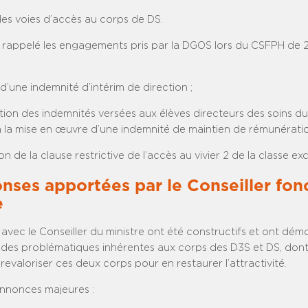
des voies d’accès au corps de DS.
 rappelé les engagements pris par la DGOS lors du CSFPH de 20
n d’une indemnité d’intérim de direction ;
ation des indemnités versées aux élèves directeurs des soins du
ia la mise en œuvre d’une indemnité de maintien de rémunératio
on de la clause restrictive de l’accès au vivier 2 de la classe ex
nses apportées par le Conseiller fon
e
vec le Conseiller du ministre ont été constructifs et ont dém
des problématiques inhérentes aux corps des D3S et DS, dont 
revaloriser ces deux corps pour en restaurer l’attractivité.
 annonces majeures :