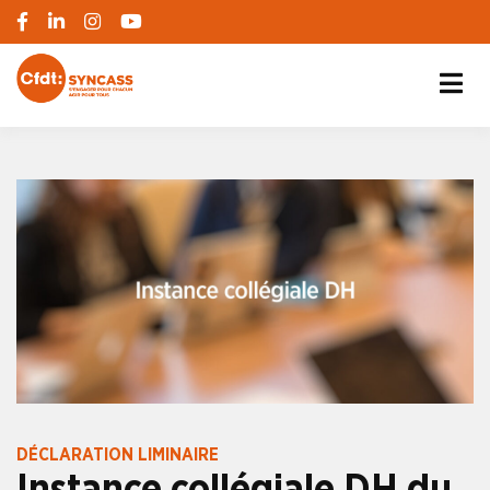
S'engager pour chacun, agir pour tous
SYNCASS-CFDT
DÉCLARATION LIMINAIRE
Instance collégiale DH du