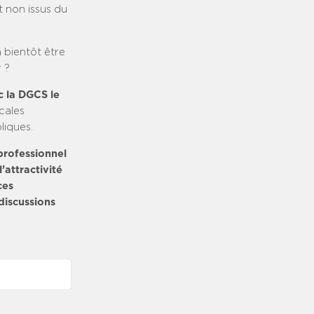
t non issus du
a bientôt être
 ?
c la DGCS le
cales
liques.
 professionnel
l’attractivité
ces
discussions