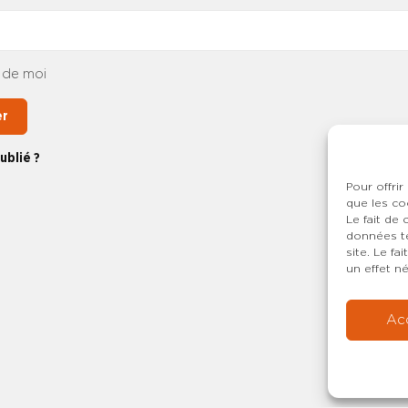
 de moi
er
ublié ?
Pour offrir
que les co
Le fait de
données te
site. Le f
un effet né
Ac