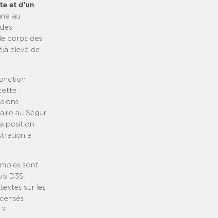
te et d’un
ané au
 des
 le corps des
éjà élevé de
fonction
cette
ssions
utaire au Ségur
a position
stration à
imples sont
ois D3S,
textes sur les
 censés
 ?