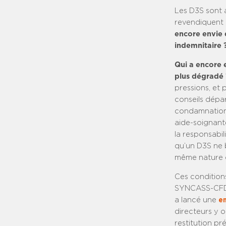
Les D3S sont a
revendiquent 
encore envie d
indemnitaire 
Qui a encore 
plus dégradé
pressions, et 
conseils dépar
condamnation 
aide-soignante
la responsabil
qu’un D3S ne 
même nature q
Ces conditions
SYNCASS-CFDT,
a lancé une
en
directeurs y o
restitution p