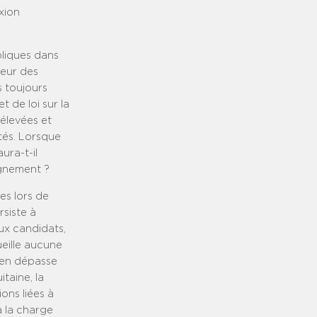
xion
bliques dans
teur des
s toujours
et de loi sur la
élevées et
tés. Lorsque
ura-t-il
agnement ?
es lors de
siste à
eux candidats,
ueille aucune
’en dépasse
itaine, la
ons liées à
à la charge