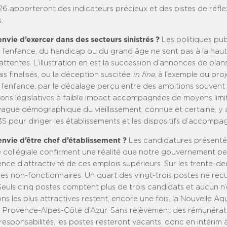
 apporteront des indicateurs précieux et des pistes de réfle
.
nvie d’exercer dans des secteurs sinistrés ?
Les politiques pu
 l’enfance, du handicap ou du grand âge ne sont pas à la hau
attentes. L’illustration en est la succession d’annonces de plan
is finalisés, ou la déception suscitée
in fine
, à l’exemple du proj
 l’enfance, par le décalage perçu entre des ambitions souvent 
ions législatives à faible impact accompagnées de moyens limi
vague démographique du vieillissement, connue et certaine, y a
S pour diriger les établissements et les dispositifs d’accomp
envie d’être chef d’établissement ?
Les candidatures présenté
e collégiale confirment une réalité que notre gouvernement per
sence d’attractivité de ces emplois supérieurs. Sur les trente-d
des non-fonctionnaires. Un quart des vingt-trois postes ne rec
Seuls cinq postes comptent plus de trois candidats et aucun n
ns les plus attractives restent, encore une fois, la Nouvelle Aqu
a Provence-Alpes-Côte d’Azur. Sans relèvement des rémunérati
 responsabilités, les postes resteront vacants, donc en intérim 