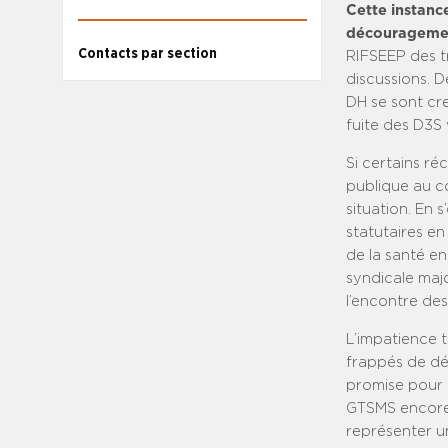
Cette instanc
découragemen
Contacts par section
RIFSEEP des tr
discussions. D
DH se sont cre
fuite des D3S 
Si certains ré
publique au c
situation. En 
statutaires en 
de la santé en
syndicale majo
l’encontre des
L’impatience t
frappés de déla
promise pour l
GTSMS encore e
représenter u