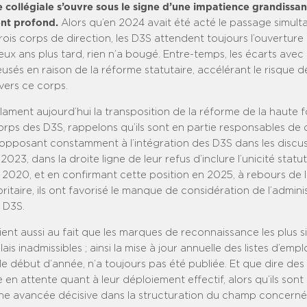
e collégiale s’ouvre sous le signe d’une impatience grandissan
t profond.
Alors qu’en 2024 avait été acté le passage simult
ois corps de direction, les D3S attendent toujours l’ouverture
eux ans plus tard, rien n’a bougé. Entre-temps, les écarts avec
usés en raison de la réforme statutaire, accélérant le risque d
vers ce corps.
clament aujourd’hui la transposition de la réforme de la haute 
orps des D3S, rappelons qu’ils sont en partie responsables de 
s’opposant constamment à l’intégration des D3S dans les discu
2023, dans la droite ligne de leur refus d’inclure l’unicité stat
 2020, et en confirmant cette position en 2025, à rebours de l
ritaire, ils ont favorisé le manque de considération de l’admini
 D3S.
ient aussi au fait que les marques de reconnaissance les plus s
is inadmissibles ; ainsi la mise à jour annuelle des listes d’empl
e début d’année, n’a toujours pas été publiée. Et que dire des 
n attente quant à leur déploiement effectif, alors qu’ils sont
ne avancée décisive dans la structuration du champ concerné