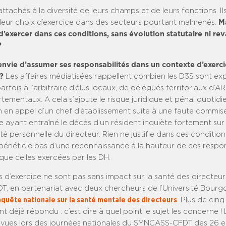
ttachés à la diversité de leurs champs et de leurs fonctions. Il
leur choix d’exercice dans des secteurs pourtant malmenés.
Ma
’exercer dans ces conditions, sans évolution statutaire ni rev
?
envie d’assumer ses responsabilités dans un contexte d’exerci
 ?
Les affaires médiatisées rappellent combien les D3S sont ex
parfois à l’arbitraire d’élus locaux, de délégués territoriaux d’A
tementaux. A cela s’ajoute le risque juridique et pénal quotidi
en appel d’un chef d’établissement suite à une faute commis
 ayant entraîné le décès d’un résident inquiète fortement sur
ité personnelle du directeur. Rien ne justifie dans ces condition
bénéficie pas d’une reconnaissance à la hauteur de ces respon
ue celles exercées par les DH.
 d’exercice ne sont pas sans impact sur la santé des directeur
 en partenariat avec deux chercheurs de l’Université Bourg
quête nationale sur la santé mentale des directeurs
. Plus de cinq
nt déjà répondu : c’est dire à quel point le sujet les concerne ! 
révues lors des journées nationales du SYNCASS-CFDT des 26 e