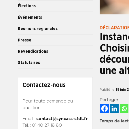
Élections
Événements
DÉCLARATION
Réunions régionales
Instan
Presse
Choisi
Revendications
décour
Statutaires
une al
Contactez-nous
Publié le
18 juin 
Partager
Pour toute demande ou
question.
Email :
contact@syncass-cfdt.fr
Temps de lect
Tél. : 01 40 27 18 80