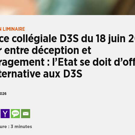
 LIMINAIRE
ce collégiale D3S du 18 juin 
r entre déception et
agement : l’Etat se doit d’off
ternative aux D3S
2026
ure :
3
minutes