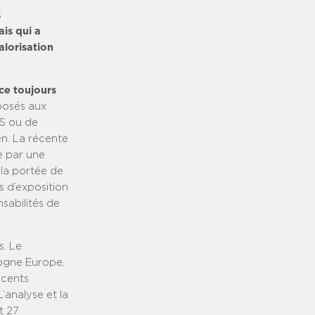
s
is qui a
alorisation
ce toujours
posés aux
RS ou de
en. La récente
e par une
 la portée de
s d’exposition
sabilités de
s. Le
ogne Europe,
 cents
L’analyse et la
t 27