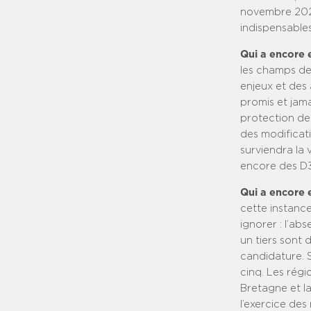
novembre 2026
indispensables
Qui a encore e
les champs de
enjeux et des 
promis et jama
protection de
des modificat
surviendra la 
encore des D3
Qui a encore 
cette instanc
ignorer : l’ab
un tiers sont 
candidature. 
cinq. Les régio
Bretagne et l
l’exercice des