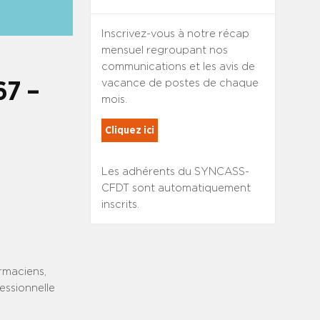
Inscrivez-vous à notre récap
mensuel regroupant nos
communications et les avis de
vacance de postes de chaque
67 –
mois.
Cliquez ici
Les adhérents du SYNCASS-
CFDT sont automatiquement
inscrits.
armaciens,
essionnelle