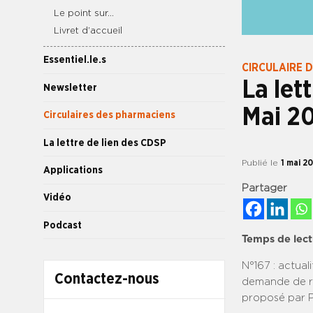
Le point sur…
Livret d’accueil
Essentiel.le.s
CIRCULAIRE 
La let
Newsletter
Mai 2
Circulaires des pharmaciens
La lettre de lien des CDSP
Publié le
1 mai 2
Applications
Partager
Vidéo
Podcast
Temps de lect
N°167 : actual
Contactez-nous
demande de ré
proposé par P