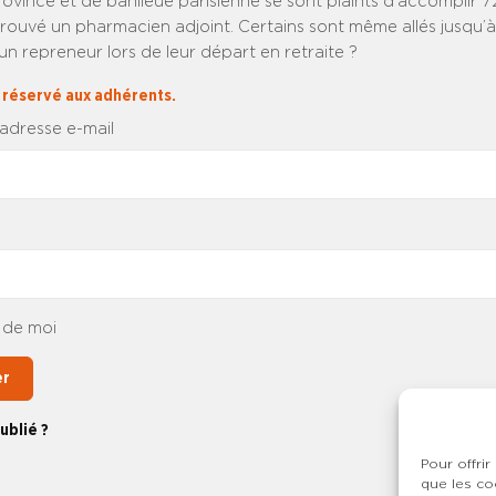
province et de banlieue parisienne se sont plaints d’accomplir 7
trouvé un pharmacien adjoint. Certains sont même allés jusqu’à 
 un repreneur lors de leur départ en retraite ?
 réservé aux adhérents.
 adresse e-mail
 de moi
er
ublié ?
Pour offrir
que les co