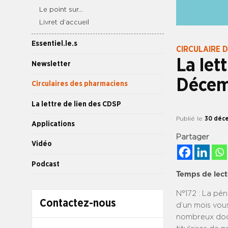
Le point sur…
Livret d’accueil
Essentiel.le.s
CIRCULAIRE 
La let
Newsletter
Décem
Circulaires des pharmaciens
La lettre de lien des CDSP
Publié le
30 déc
Applications
Partager
Vidéo
Podcast
Temps de lect
N°172 : La pé
Contactez-nous
d’un mois vous
nombreux docu