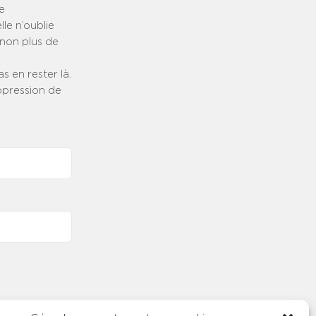
e
le n’oublie
 non plus de
s en rester là.
ppression de