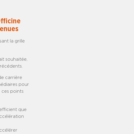
fficine
tenues
nt la grille
ait souhaitée,
précédents.
e carrière
médiaires pour
s ces points
fficient que
accélération
accélérer