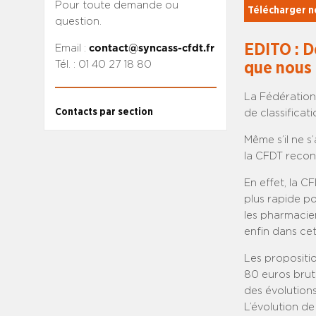
Pour toute demande ou
Télécharger no
question.
EDITO : D
Email :
contact@syncass-cfdt.fr
Tél. : 01 40 27 18 80
que nous 
La Fédération 
Contacts par section
de classificat
Même s’il ne s
la CFDT reconn
En effet, la 
plus rapide po
les pharmacien
enfin dans ce
Les propositi
80 euros bruts
des évolutions
L’évolution de