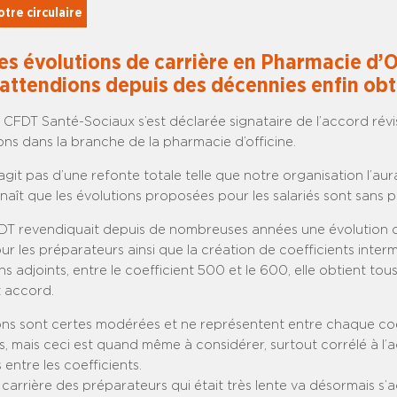
tre circulaire
es évolutions de carrière en Pharmacie d’O
attendions depuis des décennies enfin ob
CFDT Santé-Sociaux s’est déclarée signataire de l’accord révisa
ions dans la branche de la pharmacie d’officine.
’agit pas d’une refonte totale telle que notre organisation l’aur
aît que les évolutions proposées pour les salariés sont sans 
CFDT revendiquait depuis de nombreuses années une évolution d
ur les préparateurs ainsi que la création de coefficients inter
s adjoints, entre le coefficient 500 et le 600, elle obtient tou
t accord.
ons sont certes modérées et ne représentent entre chaque coe
, mais ceci est quand même à considérer, surtout corrélé à l’
 entre les coefficients.
 carrière des préparateurs qui était très lente va désormais s’