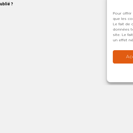
ublié ?
Pour offrir
que les co
Le fait de
données te
site. Le f
un effet né
Ac
Copyright © 20