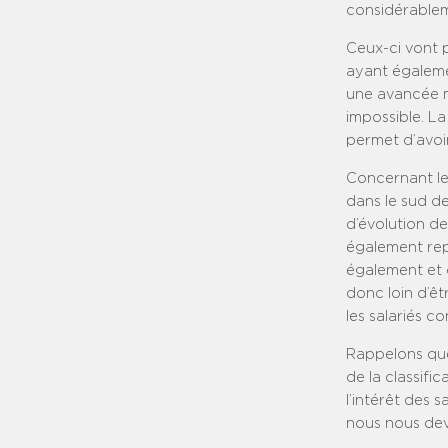
considérable
Ceux-ci vont p
ayant égalemen
une avancée ma
impossible. La
permet d’avoir
Concernant le
dans le sud d
d’évolution de
également rep
également et q
donc loin d’êt
les salariés c
Rappelons que 
de la classifi
l’intérêt des 
nous nous devi