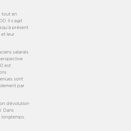
e tout en
. Il s’agit
usqu’à présent
 et leur
ciens salariés
perspective
00 est
ons
tenues sont
ablement par
on d’évolution
é. Dans
rt longtemps,