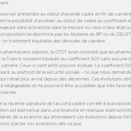
ment.
ourvoir prétendre au statut d’assimilé cadre en fin de carrièr
t la possibilité d’accéder au statut de cadre au coefficient 400
jeure dans la branche dans la mesure où celui-ci leur était j
 proposition ne discrimine pas les titulaires du BP ou du DEUST
 un traitement équitable des déroulés de carrière.
s pharmaciens adjoints, la CFDT avait constaté que les pharma
e la France restaient bloqués au coefficient 500 sans aucune 
 carrière. Ceux-ci vont enfin pouvoir évoluer. Le coefficient 5
lacé au plafond de la sécurité sociale – ce que nous demandi
ui n’était plus arrivé depuis des décennies. Ces évolutions ob
re négligeables et ne pourront être accueillies que très favor
oncernés.
la récente signature de l’accord salaire corrélé à la propositi
cation est bienvenue dans une branche en manque d’attractivit
salariés de la branche qui attendaient ces évolutions depuis fo
ons d’acter ces évolutions dès ce jour.