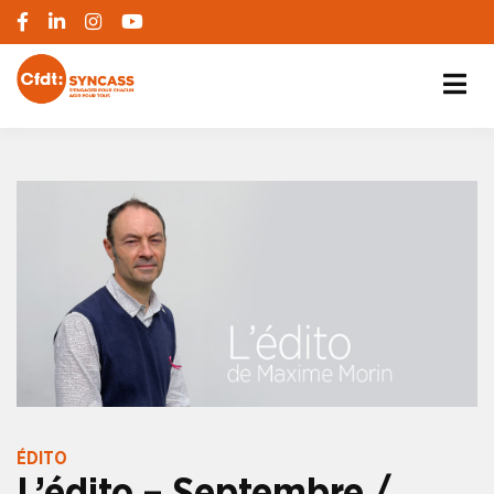
S'engager pour chacun, agir pour tous
SYNCASS-CFDT
ÉDITO
L’édito – Septembre /