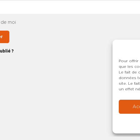
 de moi
er
ublié ?
Pour offrir
que les co
Le fait de
données te
site. Le f
un effet né
Ac