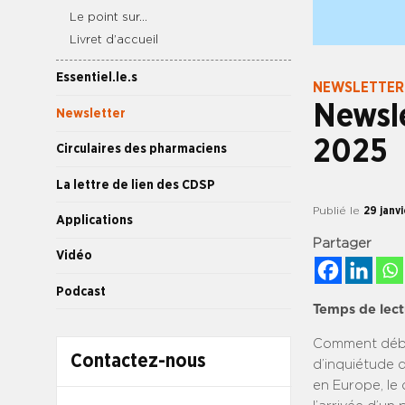
Le point sur…
Livret d’accueil
Essentiel.le.s
NEWSLETTER
Newsl
Newsletter
2025
Circulaires des pharmaciens
La lettre de lien des CDSP
Publié le
29 janv
Applications
Partager
Vidéo
Podcast
Temps de lect
Comment début
Contactez-nous
d’inquiétude q
en Europe, le 