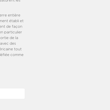
saturent les
erre entière
ment établi et
ment de façon
n particulier
ortie de la
 avec des
éricaine tout
 défiée comme