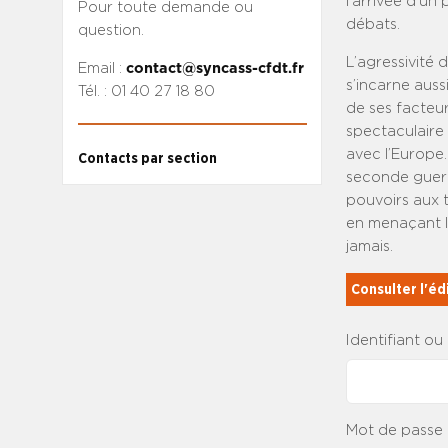
l’arrivée d’un
Pour toute demande ou
débats.
question.
L’agressivité 
Email :
contact@syncass-cfdt.fr
s’incarne auss
Tél. : 01 40 27 18 80
de ses facteu
spectaculaire 
avec l’Europe.
Contacts par section
seconde guerr
pouvoirs aux t
en menaçant l
jamais.
Consulter l'éd
Identifiant ou
Mot de passe