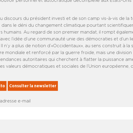
 pouvoir personnel et autocratique décomplexé aux Etats-Unis 
du discours du président investi et de son camp vis-à-vis de la t
i dans le déni du changement climatique pourtant scientifique
rs humains. Au regard de son premier mandat, il rompt égale
avec l’idée d’une communauté unie des démocraties et d’un lie
 Il n’y a plus de notion d’«Occidentaux», au sens construit à la s
e mondiale et renforcé par la guerre froide, mais une division
endances autoritaires qui cherchent à flatter la puissance am
es valeurs démocratiques et sociales de l’Union européenne,
ito
Consulter la newsletter
 adresse e-mail