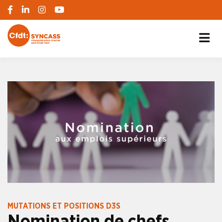
S'engager pour chacun, agir pour tous
SYNCASS-CFDT
MUTATIONS ET POSITIONS D3S
Nomination de chefs