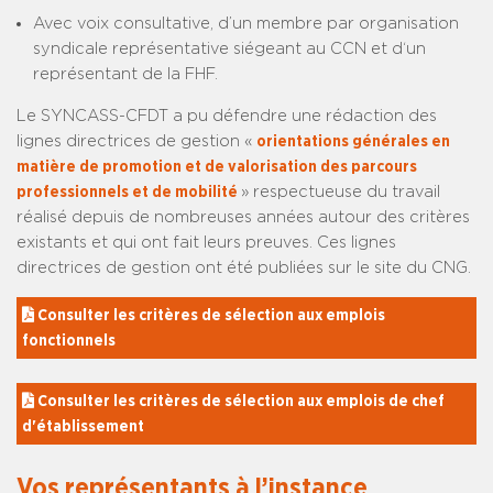
Avec voix consultative, d’un membre par organisation
syndicale représentative siégeant au CCN et d‘un
représentant de la FHF.
Le SYNCASS-CFDT a pu défendre une rédaction des
lignes directrices de gestion «
orientations générales en
matière de promotion et de valorisation des parcours
professionnels et de mobilité
» respectueuse du travail
réalisé depuis de nombreuses années autour des critères
existants et qui ont fait leurs preuves. Ces lignes
directrices de gestion ont été publiées sur le site du CNG.
 Consulter les critères de sélection aux emplois 
fonctionnels
 Consulter les critères de sélection aux emplois de chef 
d'établissement
Vos représentants à l’instance