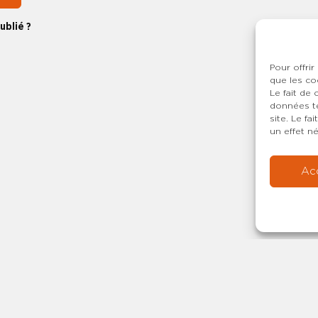
ublié ?
Pour offrir
que les co
Le fait de
données te
site. Le f
un effet né
Ac
Copyright © 20