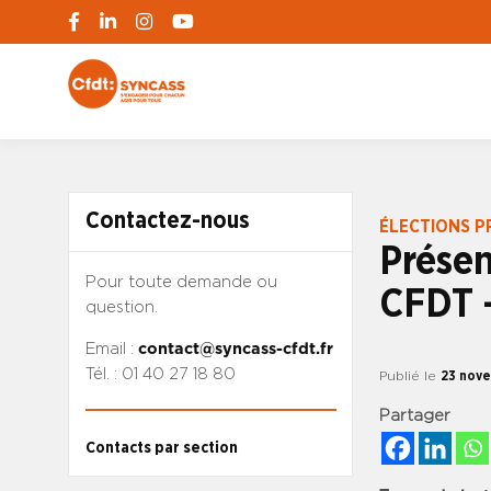
S'engager pour chacun, agir pour tous
SYNCASS-CFD
Contactez-nous
ÉLECTIONS P
Prése
Pour toute demande ou
CFDT –
question.
Email :
contact@syncass-cfdt.fr
Tél. : 01 40 27 18 80
Publié le
23 nov
Partager
Contacts par section