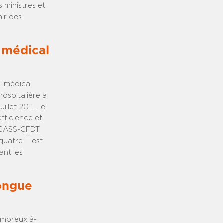
 ministres et
nir des
l médical
l médical
hospitalière a
llet 2011. Le
fficience et
SYNCASS-CFDT
uatre. Il est
ant les
longue
ombreux à-