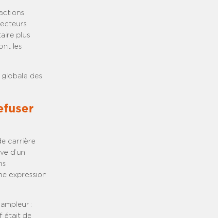
actions
recteurs
aire plus
ont les
 globale des
efuser
de carrière
ive d’un
ns
ne expression
’ampleur :
f était de