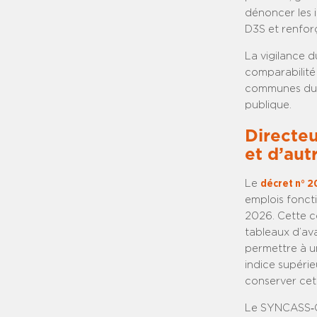
dénoncer les i
D3S et renforç
La vigilance 
comparabilité 
communes du st
publique.
Directeu
et d’aut
Le
décret n° 
emplois foncti
2026. Cette c
tableaux d’ava
permettre à un
indice supérie
conserver cet i
Le SYNCASS‑CF