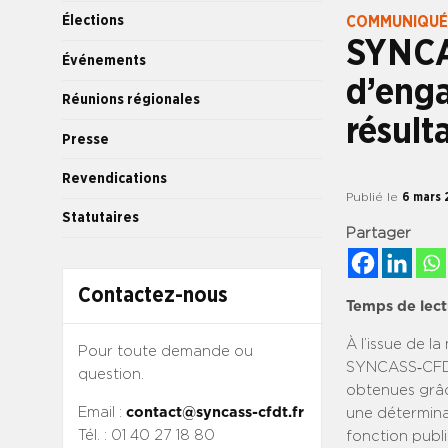
Élections
COMMUNIQUÉ
SYNCA
Événements
d’enga
Réunions régionales
résult
Presse
Revendications
Publié le
6 mars 
Statutaires
Partager
Contactez-nous
Temps de lect
À l’issue de l
Pour toute demande ou
SYNCASS‑CFDT
question.
obtenues grâc
Email :
contact@syncass-cfdt.fr
une déterminat
Tél. : 01 40 27 18 80
fonction publi