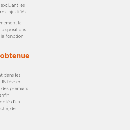
 excluant les
s injustifiés.
rmement la
 dispositions
 la fonction
e obtenue
t dans les
 18 février
 des premiers
enfin
 doté d’un
aché, de
 :