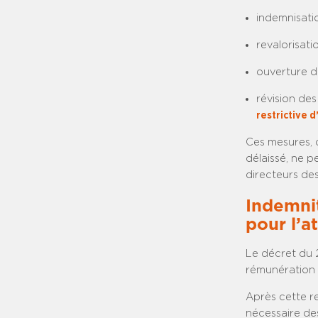
indemnisatio
revalorisat
ouverture d
révision de
restrictive d
Ces mesures, 
délaissé, ne p
directeurs des
Indemni
pour l’a
Le décret du 2
rémunération d
Après cette re
nécessaire des