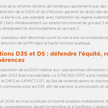
vre de la réforme réclame de nombreux ajustements par des 
direction de la DGOS et du CNG pour garantir les droits des di
la a été le cas, par exemple, avec l’obtention du régime indemnit
47 chefs d’établissement sur emploi fonctionnel de groupe 3 d
 atteignaient le seuil budgétaire du groupe 2.
 d’ampleur doit désormais ouvrir la voie à une reconnaissance
 direction de la FPH dans la haute fonction publique.
tions D3S et DS : défendre l’équité, r
hérences
oposition de la DGOS relative aux « perspectives d’évolution 
uillet 2023 était inacceptable. Le SYNCASS-CFDT a pris l’initiat
le CHFO et l’UFMICT-CGT, du fait de revendications et d’actio
t communes pour les D3S, afin de parvenir à une position et u
 et 2024, les trois syndicats ont porté plusieurs mobilisations d
ve, rassemblements devant le ministère et à SantExpo. L’objecti