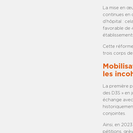
La mise en œu
continues en 
d’hôpital : ce
favorable de 
établissements
Cette réforme
trois corps de
Mobilisa
les inco
La première pr
des D3S » en j
échange avec 
historiquemen
conjointes.
Ainsi, en 2023
pétitions, grè