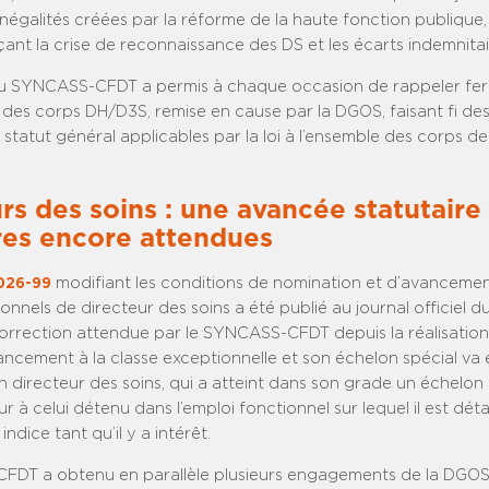
négalités créées par la réforme de la haute fonction publique,
ant la crise de reconnaissance des DS et les écarts indemnitaire
du SYNCASS-CFDT a permis à chaque occasion de rappeler fe
des corps DH/D3S, remise en cause par la DGOS, faisant fi des
atut général applicables par la loi à l’ensemble des corps de
rs des soins : une avancée statutair
res encore attendues
2026-99
modifiant les conditions de nomination et d’avancemen
onnels de directeur des soins a été publié au journal officiel du
orrection attendue par le SYNCASS-CFDT depuis la réalisation
ncement à la classe exceptionnelle et son échelon spécial va 
 directeur des soins, qui a atteint dans son grade un échelon
ur à celui détenu dans l’emploi fonctionnel sur lequel il est dét
ndice tant qu’il y a intérêt.
DT a obtenu en parallèle plusieurs engagements de la DGOS