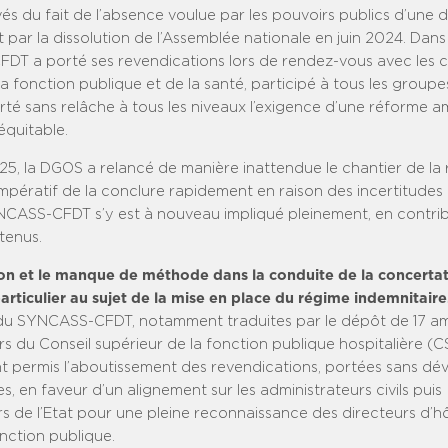
és du fait de l’absence voulue par les pouvoirs publics d’une
 par la dissolution de l’Assemblée nationale en juin 2024. Dan
DT a porté ses revendications lors de rendez-vous avec les 
la fonction publique et de la santé, participé à tous les groupe
té sans relâche à tous les niveaux l’exigence d’une réforme am
équitable.
025, la DGOS a relancé de manière inattendue le chantier de la
l’impératif de la conclure rapidement en raison des incertitudes
NCASS-CFDT s’y est à nouveau impliqué pleinement, en contri
tenus.
ion et le manque de méthode dans la conduite de la concertat
articulier au sujet de la mise en place du régime indemnitaire
n du SYNCASS-CFDT, notamment traduites par le dépôt de 17 
rs du Conseil supérieur de la fonction publique hospitalière (
ont permis l’aboutissement des revendications, portées sans dév
, en faveur d’un alignement sur les administrateurs civils puis
s de l’Etat pour une pleine reconnaissance des directeurs d’hô
nction publique.