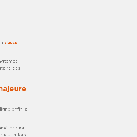
la
clause
.
ongtemps
utaire des
majeure
igne enfin la
amélioration
iculier lors