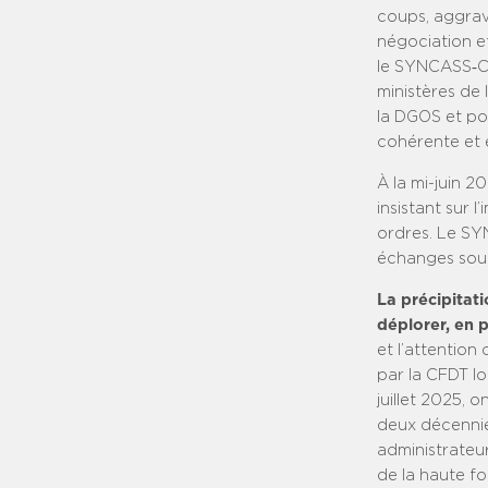
coups, aggrav
négociation et
le SYNCASS‑CF
ministères de 
la DGOS et por
cohérente et 
À la mi-juin 2
insistant sur 
ordres. Le SY
échanges sou
La précipitat
déplorer, en p
et l’attentio
par la CFDT lo
juillet 2025, 
deux décennies
administrateur
de la haute fo