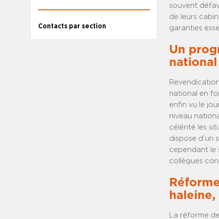
souvent défavo
de leurs cabin
Contacts par section
garanties esse
Un progr
national
Revendication
national en fo
enfin vu le jo
niveau nationa
célérité les s
dispose d’un s
cependant le s
collègues con
Réforme 
haleine,
La réforme de