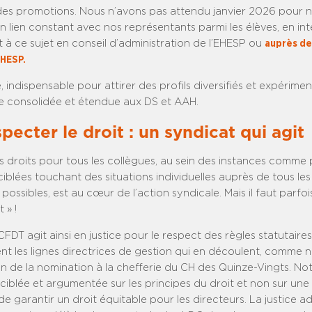
des promotions. Nous n’avons pas attendu janvier 2026 pour 
 lien constant avec nos représentants parmi les élèves, en in
 à ce sujet en conseil d’administration de l’EHESP ou
auprès de 
EHESP.
 indispensable pour attirer des profils diversifiés et expérimen
e consolidée et étendue aux DS et AAH.
specter le droit : un syndicat qui agit
s droits pour tous les collègues, au sein des instances comme 
ciblées touchant des situations individuelles auprès de tous les
 possibles, est au cœur de l’action syndicale. Mais il faut parfo
 » !
T agit ainsi en justice pour le respect des règles statutaires
nt les lignes directrices de gestion qui en découlent, comme n
ion de la nomination à la chefferie du CH des Quinze-Vingts. No
ciblée et argumentée sur les principes du droit et non sur une
de garantir un droit équitable pour les directeurs. La justice ad