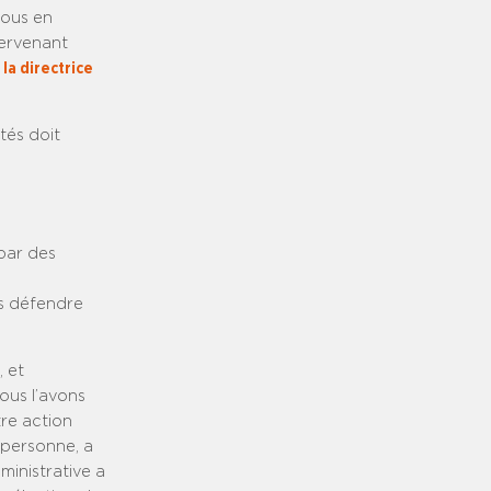
nous en
tervenant
la directrice
tés doit
par des
is défendre
, et
ous l’avons
tre action
 personne, a
ministrative a