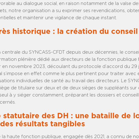
rable au dialogue social, en raison notamment de la valse des
ets, notre organisation a su exprimer ses revendications, obte
ntielles et maintenir une vigilance de chaque instant.
ès historique : la création du consei
 centrale du SYNCASS-CFDT depuis deux décennies, le consei
rmation plénière dédié aux directeurs de la fonction publique 
ur en novembre 2023, découlant du protocole d’accord du 29 jui
l s’impose en effet comme le plus pertinent pour traiter avec e
ituations individuelles de santé au travail des directeurs. Le 
iège de titulaire sur deux et de deux sièges de suppléants sur q
eul à y siéger constamment, préparant les dossiers et conseill
cernés.
statutaire des DH : une bataille de 
 des résultats tangibles
 la haute fonction publique, engagée dès 2021, a connu de n