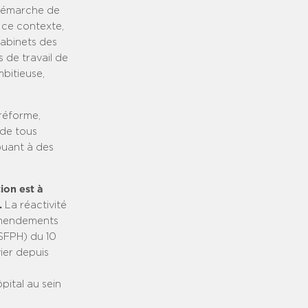
 démarche de
s ce contexte,
cabinets des
s de travail de
bitieuse,
 réforme,
 de tous
buant à des
ion est à
.
La réactivité
amendements
CSFPH) du 10
ier depuis
pital au sein