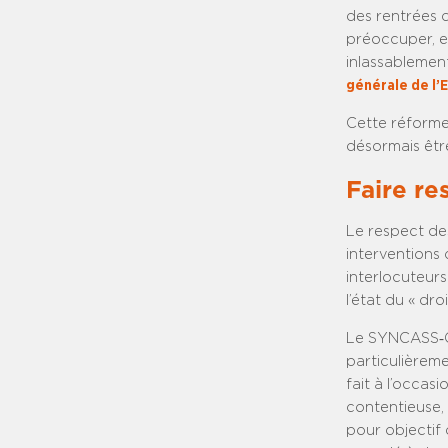
des rentrées 
préoccuper, en
inlassablement
générale de l’
Cette réforme,
désormais êtr
Faire re
Le respect de
interventions 
interlocuteurs
l’état du « droit
Le SYNCASS‑CFD
particulièreme
fait à l’occas
contentieuse, 
pour objectif 