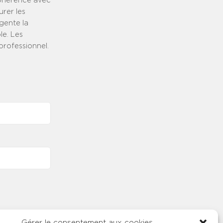
cohérence avec
urer les
gente la
le. Les
professionnel.
Gérer le consentement aux cookies