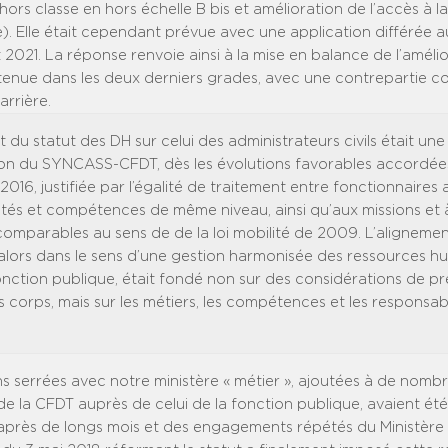
hors classe en hors échelle B bis et amélioration de l’accès à la
). Elle était cependant prévue avec une application différée a
021. La réponse renvoie ainsi à la mise en balance de l’améli
tenue dans les deux derniers grades, avec une contrepartie c
rrière.
 du statut des DH sur celui des administrateurs civils était une
on du SYNCASS-CFDT, dès les évolutions favorables accordée
2016, justifiée par l’égalité de traitement entre fonctionnaires 
ités et compétences de même niveau, ainsi qu’aux missions et à
comparables au sens de de la loi mobilité de 2009. L’aligneme
alors dans le sens d’une gestion harmonisée des ressources h
fonction publique, était fondé non sur des considérations de p
 corps, mais sur les métiers, les compétences et les responsabi
ns serrées avec notre ministère « métier », ajoutées à de nomb
de la CFDT auprès de celui de la fonction publique, avaient ét
 après de longs mois et des engagements répétés du Ministère 