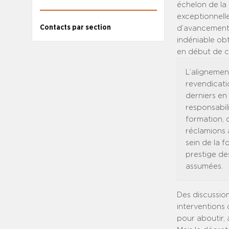
échelon de la 
exceptionnelle
Contacts par section
d’avancement 2
indéniable ob
en début de ca
L’alignement
revendicati
derniers en 
responsabil
formation, 
réclamions 
sein de la 
prestige des
assumées.
Des discussio
interventions 
pour aboutir,