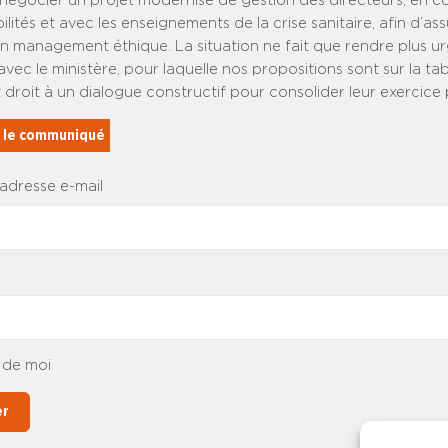
négocier un projet modernisé de gestion des directeurs, en 
lités et avec les enseignements de la crise sanitaire, afin d’ass
un management éthique. La situation ne fait que rendre plus ur
vec le ministère, pour laquelle nos propositions sont sur la tab
 droit à un dialogue constructif pour consolider leur exercice 
r le communiqué
 adresse e-mail
 de moi
er