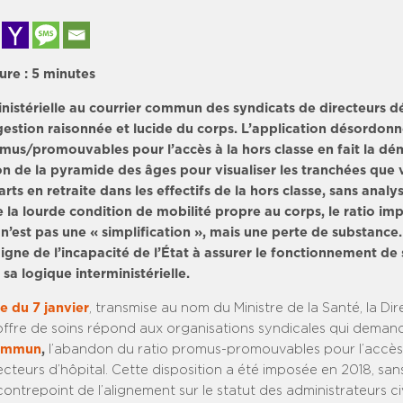
ure :
5
minutes
nistérielle au courrier commun des syndicats de directeurs 
gestion raisonnée et lucide du corps. L’application désordonn
omus/promouvables pour l’accès à la hors classe en fait la dé
on de la pyramide des âges pour visualiser les tranchées que 
arts en retraite dans les effectifs de la hors classe, sans analy
e la lourde condition de mobilité propre au corps, le ratio im
n’est pas une « simplification », mais une perte de substance.
igne de l’incapacité de l’État à assurer le fonctionnement de
sa logique interministérielle.
re du 7 janvier
, transmise au nom du Ministre de la Santé, la Dir
’offre de soins répond aux organisations syndicales qui deman
commun
,
l’abandon du ratio promus-promouvables pour l’accès 
ecteurs d’hôpital. Cette disposition a été imposée en 2018, san
contrepoint de l’alignement sur le statut des administrateurs civ