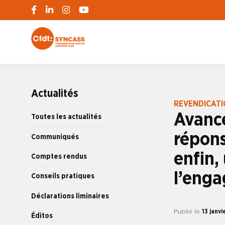
S'engager pour chacun, agir pour tous
SYNCASS-CFD
Actualités
REVENDICAT
Avance
Toutes les actualités
répons
Communiqués
enfin,
Comptes rendus
l’enga
Conseils pratiques
Déclarations liminaires
Publié le
13 janvi
Éditos