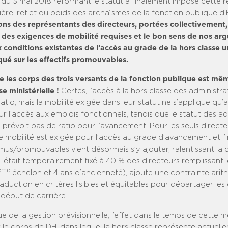
 du 3 mai 2018 réformant le statut a finalement imposé cette 
ère, reflet du poids des archaïsmes de la fonction publique d’
ons des représentants des directeurs, portées collectivement,
des exigences de mobilité requises et le bon sens de nos argu
 conditions existantes de l’accès au grade de la hors classe u
ué sur les effectifs promouvables.
re les corps des trois versants de la fonction publique est m
e ministérielle !
Certes, l’accès à la hors classe des administrat
atio, mais la mobilité exigée dans leur statut ne s’applique qu’
ur l’accès aux emplois fonctionnels, tandis que le statut des a
e prévoit pas de ratio pour l’avancement. Pour les seuls directe
e mobilité est exigée pour l’accès au grade d’avancement et l’
mus/promouvables vient désormais s’y ajouter, ralentissant la c
il était temporairement fixé à 40 % des directeurs remplissant 
ème
échelon et 4 ans d’ancienneté), ajoute une contrainte arit
traduction en critères lisibles et équitables pour départager les
début de carrière.
e de la gestion prévisionnelle, l’effet dans le temps de cette m
 le corps de DH, dans lequel la hors classe représente actuell