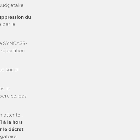
budgétaire.
uppression du
 par le
 le SYNCASS-
répartition
e social
s, le
xercice, pas
 attente :
 à la hors
 le décret
gatoire,