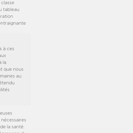
 classe
u tableau
oration
ontraignante
s à ces
aux
 la
nt que nous
umaines au
rétendu
lités
reuses
é nécessaires
de la santé.