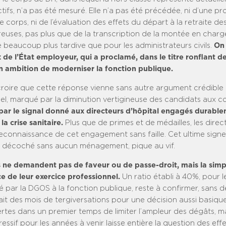
ifs, n’a pas été mesuré. Elle n’a pas été précédée, ni d’une pr
e corps, ni de l’évaluation des effets du départ à la retraite d
euses, pas plus que de la transcription de la montée en charge
 beaucoup plus tardive que pour les administrateurs civils.
On
de l’État employeur, qui a proclamé, dans le titre ronflant de 
n ambition de moderniser la fonction publique.
croire que cette réponse vienne sans autre argument crédible 
el, marqué par la diminution vertigineuse des candidats aux 
t par le signal donné aux directeurs d’hôpital engagés durabl
a crise sanitaire.
Plus que de primes et de médailles, les direc
reconnaissance de cet engagement sans faille. Cet ultime sign
e, décoché sans aucun ménagement, pique au vif.
s ne demandent pas de faveur ou de passe-droit, mais la simp
e de leur exercice professionnel.
Un ratio établi à 40%, pour l
 par la DGOS à la fonction publique, reste à confirmer, sans d
lait des mois de tergiversations pour une décision aussi basique.
rtes dans un premier temps de limiter l’ampleur des dégâts, m
essif pour les années à venir laisse entière la question des effe