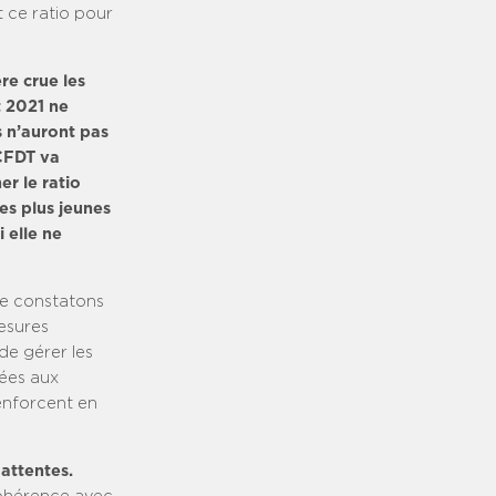
t ce ratio pour
re crue les
t 2021 ne
s n’auront pas
-CFDT va
r le ratio
es plus jeunes
 elle ne
le constatons
mesures
de gérer les
tées aux
renforcent en
 attentes.