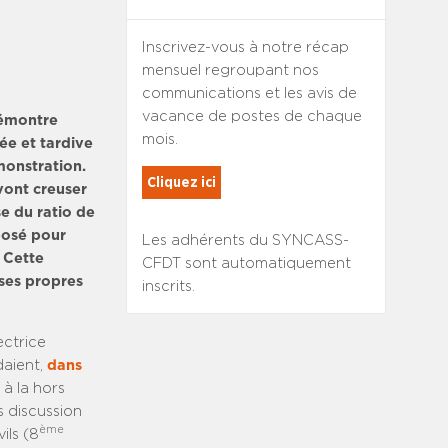
Inscrivez-vous à notre récap
mensuel regroupant nos
communications et les avis de
vacance de postes de chaque
démontre
mois.
ée et tardive
monstration.
Cliquez ici
vont creuser
se du ratio de
posé pour
Les adhérents du SYNCASS-
 Cette
CFDT sont automatiquement
 ses propres
inscrits.
ectrice
daient,
dans
à la hors
s discussion
ème
ils (8