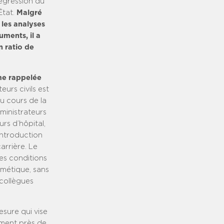
régression du
État.
Malgré
 les analyses
ments, il a
n ratio de
ême rappelée
eurs civils est
au cours de la
dministrateurs
urs d’hôpital,
introduction
arrière. Le
les conditions
hmétique, sans
 collègues
esure qui vise
ement près de