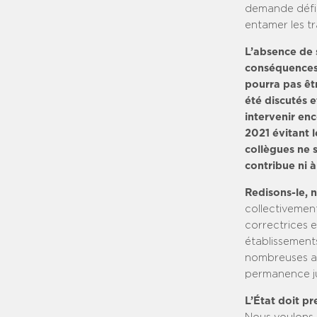
demande défini
entamer les t
L’absence de 
conséquences 
pourra pas êtr
été discutés 
intervenir en
2021 évitant 
collègues ne 
contribue ni à
Redisons-le, 
collectivement
correctrices e
établissement
nombreuses aut
permanence ju
L’État doit pr