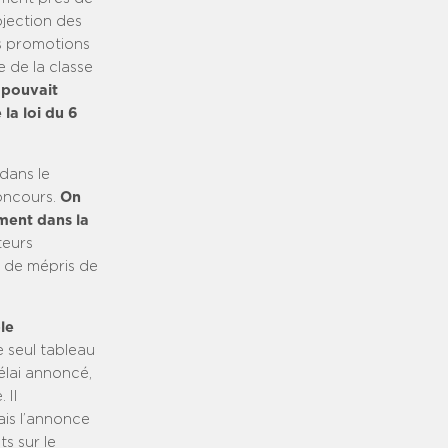
ojection des
es promotions
 de la classe
 pouvait
la loi du 6
dans le
concours.
On
ement dans la
teurs
e de mépris de
le
e seul tableau
élai annoncé,
 Il
ais l’annonce
ts sur le