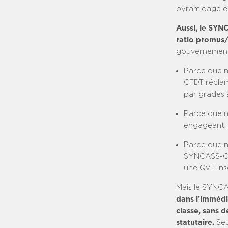
pyramidage et
Aussi, le SYN
ratio promus
gouvernement
Parce que n
CFDT réclame
par grades s
Parce que n
engageant, 
Parce que n
SYNCASS-CFD
une QVT ins
Mais le SYNCAS
dans l’immédi
classe, sans 
statutaire.
Seu