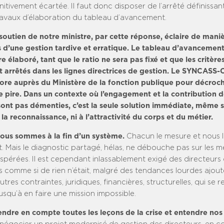
tivement écartée. Il faut donc disposer de l’arrêté définissan
ravaux d’élaboration du tableau d’avancement.
soutien de notre ministre, par cette réponse, éclaire de maniè
d’une gestion tardive et erratique. Le tableau d’avancemen
e élaboré, tant que le ratio ne sera pas fixé et que les critère
et arrêtés dans les lignes directrices de gestion. Le SYNCASS
core auprès du Ministère de la fonction publique pour décroche
le pire. Dans un contexte où l’engagement et la contribution d
sont pas démenties, c’est la seule solution immédiate, même si
 la reconnaissance, ni à l’attractivité du corps et du métier.
nous sommes à la fin d’un système.
Chacun le mesure et nous 
. Mais le diagnostic partagé, hélas, ne débouche pas sur les 
spérées. Il est cependant inlassablement exigé des directeurs 
s comme si de rien n’était, malgré des tendances lourdes ajou
res contraintes, juridiques, financières, structurelles, qui se 
squ’à en faire une mission impossible.
endre en compte toutes les leçons de la crise et entendre nos