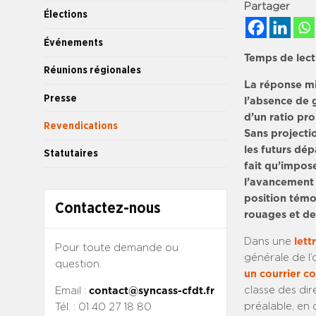
Partager
Élections
Événements
Temps de lect
Réunions régionales
La réponse mi
Presse
l’absence de 
d’un ratio pr
Revendications
Sans projecti
les futurs dép
Statutaires
fait qu’impos
l’avancement 
position témo
Contactez-nous
rouages et de 
Dans une
lett
Pour toute demande ou
générale de l
question.
un courrier 
classe des dir
Email :
contact@syncass-cfdt.fr
préalable, en 
Tél. : 01 40 27 18 80