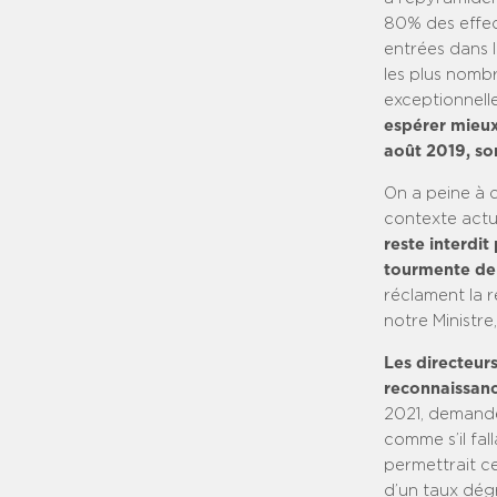
80% des effect
entrées dans l
les plus nombr
exceptionnelle
espérer mieux 
août 2019, so
On a peine à 
contexte actu
reste interdi
tourmente de l
réclament la 
notre Ministr
Les directeur
reconnaissanc
2021, demandé
comme s’il fal
permettrait ce
d’un taux dégr