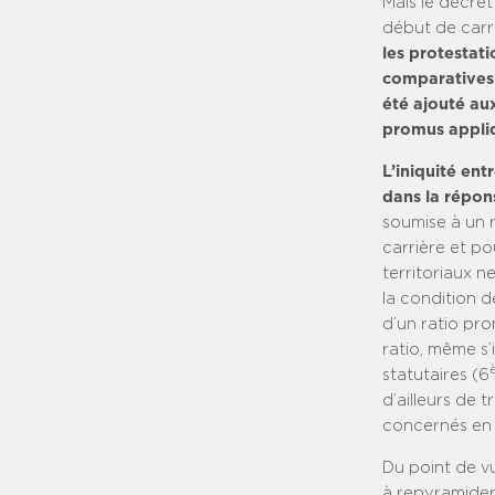
Mais le décret
début de carri
les protestati
comparatives 
été ajouté aux
promus appliq
L’iniquité ent
dans la répons
soumise à un r
carrière et po
territoriaux n
la condition d
d’un ratio pro
ratio, même s’
statutaires (6
d’ailleurs de 
concernés en 
Du point de vu
à repyramider