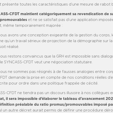
 présente toutes les caractéristiques d’une mesure de rabot 
CASS-CFDT maintient catégoriquement sa revendication de s
/promouvables
et ne se satisfait pas d’une application imposée
, même temporairement majorée :
ous avons une conception exigeante de la gestion du corps,
 qu’un travail sérieux de projection de la démographie sur la 
oit réalisé.
ous restons convaincus que la GRH est impossible sans dialogu
le SYNCASS-CFDT veut une négociation statutaire.
ous ne sommes pas résignés à de fausses analogies entre corp
T demande la prise en compte de nos conditions réelles d’e
crite pour ordre dans une politique frappée de cécité.
S-CFDT ne tiendra pas un discours illusoire à nos collègues en
at, il sera impossible d’élaborer le tableau d’avancement 2021
définition préalable du ratio promus/promouvable
s
imposé par
l un autre décret aurait permis de définir une procédure déro