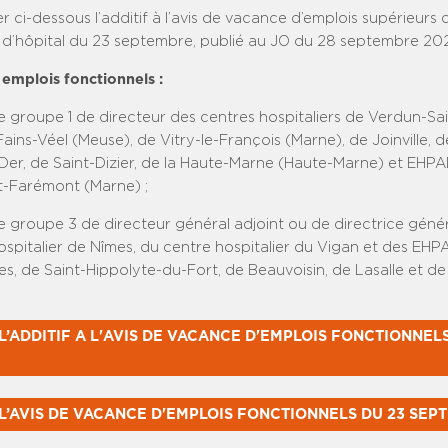
er ci-dessous l’additif à l’avis de vacance d’emplois supérieurs 
s d’hôpital du 23 septembre, publié au JO du 28 septembre 20
 emplois fonctionnels :
 groupe 1 de directeur des centres hospitaliers de Verdun-Sain
ains-Véel (Meuse), de Vitry-le-François (Marne), de Joinville, 
Der, de Saint-Dizier, de la Haute-Marne (Haute-Marne) et EHP
-Farémont (Marne) ;
e groupe 3 de directeur général adjoint ou de directrice génér
ospitalier de Nîmes, du centre hospitalier du Vigan et des EH
les, de Saint-Hippolyte-du-Fort, de Beauvoisin, de Lasalle et d
’ADDITIF A L'AVIS DE VACANCE D'EMPLOIS FONCTIONNELS 
L’AVIS DE VACANCE D'EMPLOIS FONCTIONNELS DU 23 SEP