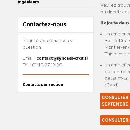
Ingénieurs
Veuillez trouv
ou directrice
Il ajoute deux
Contactez-nous
un emploi de
Pour toute demande ou
Bar-le-Duc F
question.
Montier-en-
Thieblemont
Email :
contact@syncass-cfdt.fr
Tél. : 01 40 27 18 80
un emploi d
du centre h
de Saint-Gil
Contacts par section
(Gard).
CONSULTER L
SEPTEMBRE
CONSULTER 