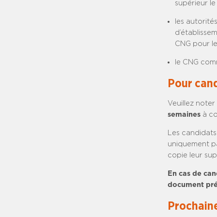
supérieur l
les autorit
d’établisse
CNG pour le
le CNG comm
Pour cand
Veuillez note
semaines
à co
Les candidats
uniquement p
copie leur sup
En cas de can
document préc
Prochaine