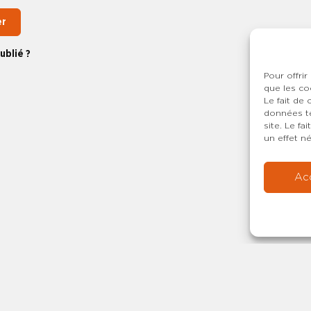
er
ublié ?
Pour offrir
que les co
Le fait de
données te
site. Le f
un effet né
Ac