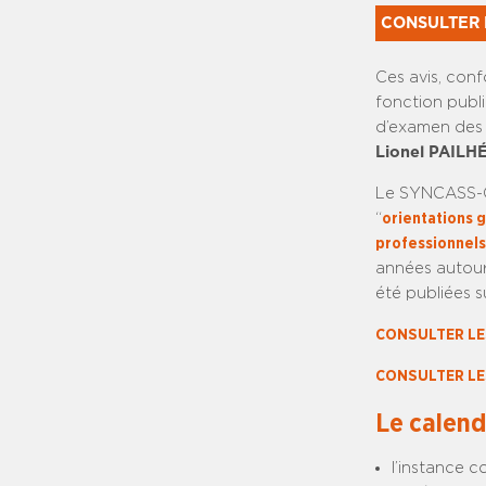
CONSULTER 
Ces avis, con
fonction publi
d’examen des c
Lionel PAILH
Le SYNCASS-CF
“
orientations 
professionnels
années autour 
été publiées s
CONSULTER LE
CONSULTER LE
Le calend
l’instance c