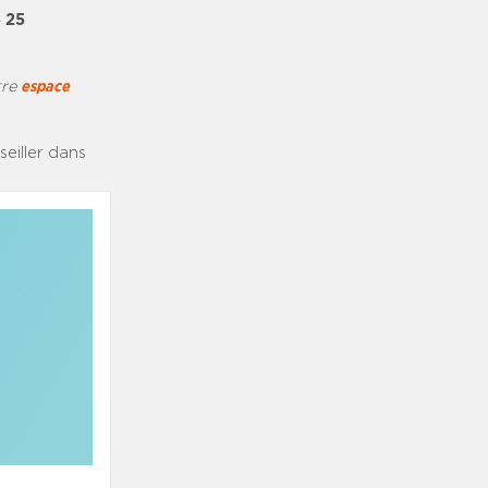
e 25
tre
espace
eiller dans