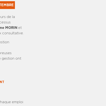
PTEMBRE
urs de la
ocessus
me MORIN
et
 consultative.
estion
breuses
e gestion ont
ENT
 chaque emploi