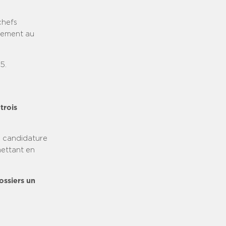
chefs
ssement au
5.
trois
e candidature
mettant en
ossiers un