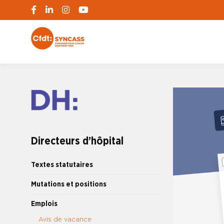
S'engager pour chacun, agir pour tous
SYNCASS-CFD
Directeurs d’hôpital
Textes statutaires
Mutations et positions
Emplois
Avis de vacance