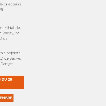
de directeurs
25.
t Mihiel, de
de Wassy, de
AD de
ale adjointe
PAD de Sauve,
e Ganges
DU 28 
TEMBRE