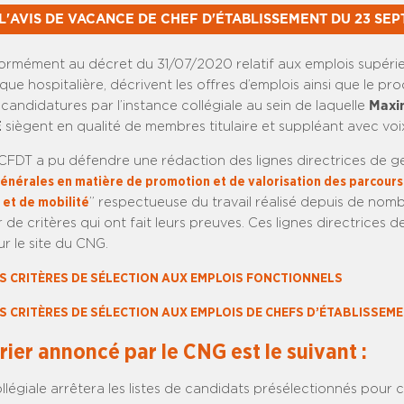
L'AVIS DE VACANCE DE CHEF D'ÉTABLISSEMENT DU 23 SE
formément au décret du 31/07/2020 relatif aux emplois supérie
que hospitalière, décrivent les offres d’emplois ainsi que le pr
andidatures par l’instance collégiale au sein de laquelle
Maxi
É
siègent en qualité de membres titulaire et suppléant avec voix
DT a pu défendre une rédaction des lignes directrices de g
générales en matière de promotion et de valorisation des parcours
 et de mobilité
” respectueuse du travail réalisé depuis de nom
de critères qui ont fait leurs preuves. Ces lignes directrices d
ur le site du CNG.
S CRITÈRES DE SÉLECTION AUX EMPLOIS FONCTIONNELS
S CRITÈRES DE SÉLECTION AUX EMPLOIS DE CHEFS D’ÉTABLISSEM
rier annoncé par le CNG est le suivant :
ollégiale arrêtera les listes de candidats présélectionnés pour