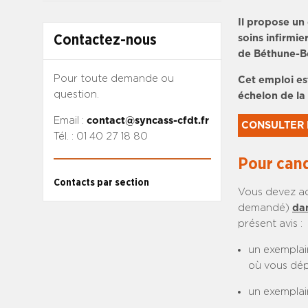
Il propose un
soins infirmi
Contactez-nous
de Béthune-Be
Pour toute demande ou
Cet emploi est
question.
échelon de la 
Email :
contact@syncass-cfdt.fr
CONSULTER 
Tél. : 01 40 27 18 80
Pour cand
Contacts par section
Vous devez ad
demandé)
dan
présent avis :
un exemplai
où vous dép
un exemplai