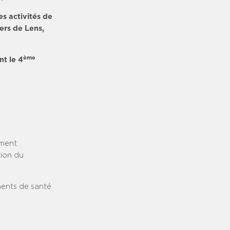
s activités de
ers de Lens,
ème
nt le 4
ement
tion du
ments de santé