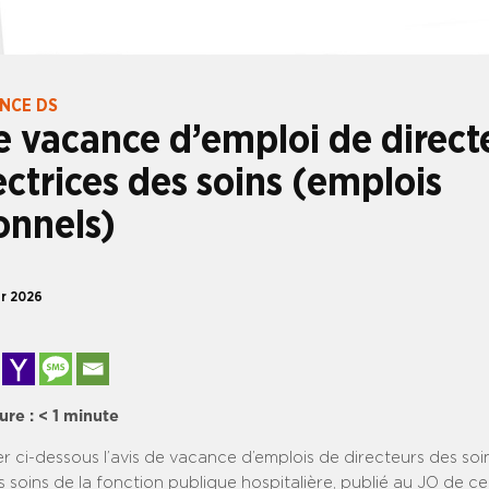
ANCE DS
e vacance d’emploi de direct
ectrices des soins (emplois
onnels)
er 2026
ure :
< 1
minute
er ci-dessous l’avis de vacance d’emplois de directeurs des soi
s soins de la fonction publique hospitalière, publié au JO de ce 