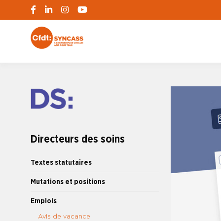
S'engager pour chacun, agir pour tous
SYNCASS-CFD
Directeurs des soins
Textes statutaires
Mutations et positions
Emplois
Avis de vacance