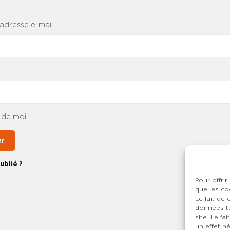
 adresse e-mail
 de moi
er
ublié ?
Pour offrir
que les co
Le fait de
données te
site. Le f
un effet né