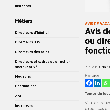
Instances
Métiers
AVIS DE VAC
Avis d
Directeurs d’hôpital
ou dir
Directeurs D3S
foncti
Directeurs des soins
Directeurs et cadres de direction
secteur privé
Publié le
6 févri
Partager
Médecins
Pharmaciens
Temps de lect
AAH
Veuillez trouv
Ingénieurs
directrices de