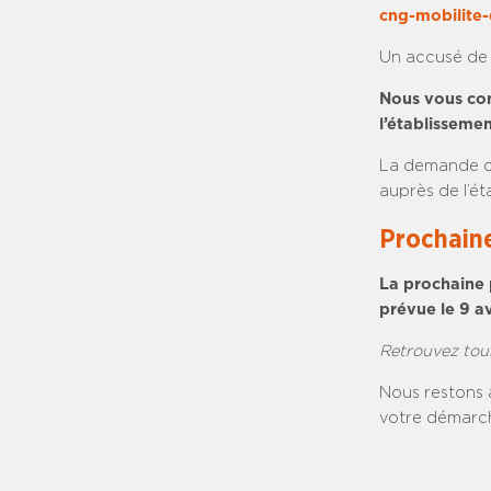
cng-mobilite-
Un accusé de 
Nous vous con
l’établisseme
La demande de
auprès de l’é
Prochaine
La prochaine 
prévue le 9 av
Retrouvez tou
Nous restons 
votre démarch