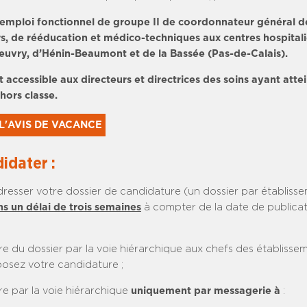
 emploi fonctionnel de groupe II de coordonnateur général de
ers, de rééducation et médico-techniques aux centres hospitali
uvry, d’Hénin-Beaumont et de la Bassée (Pas-de-Calais).
 accessible aux directeurs et directrices des soins ayant attei
hors classe.
L'AVIS DE VACANCE
idater :
resser votre dossier de candidature (un dossier par établiss
s un délai de trois semaines
à compter de la date de publica
re du dossier par la voie hiérarchique aux chefs des établisse
osez votre candidature ;
re par la voie hiérarchique
uniquement par messagerie à
: