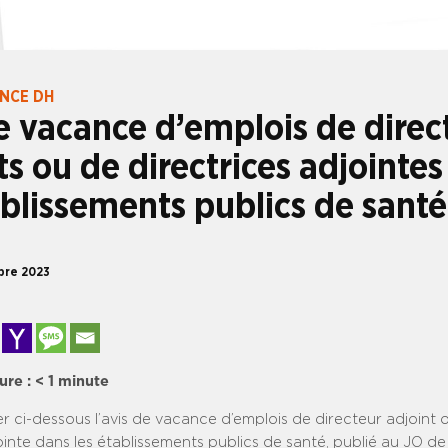
ANCE DH
e vacance d’emplois de direc
ts ou de directrices adjointe
ablissements publics de santé
bre 2023
ure :
< 1
minute
er ci-dessous l’avis de vacance d’emplois de directeur adjoint 
ointe dans les établissements publics de santé, publié au JO de 