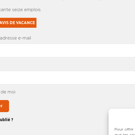
xante seize emplois.
AVIS DE VACANCE
 adresse e-mail
 de moi
er
ublié ?
Pour offrir
que les co