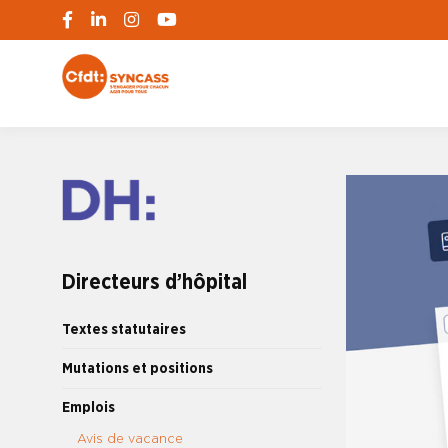
S'engager pour chacun, agir pour tous
SYNCASS-CFD
Directeurs d’hôpital
Textes statutaires
Mutations et positions
Emplois
Avis de vacance