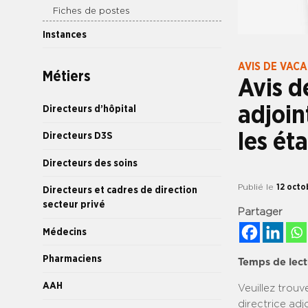
Fiches de postes
Instances
AVIS DE VAC
Métiers
Avis d
adjoin
Directeurs d’hôpital
les ét
Directeurs D3S
Directeurs des soins
Publié le
12 octo
Directeurs et cadres de direction
secteur privé
Partager
Médecins
Pharmaciens
Temps de lect
AAH
Veuillez trouv
directrice adj