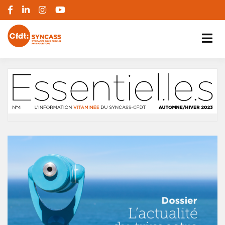
S'engager pour chacun, agir pour tous
SYNCASS-CFDT